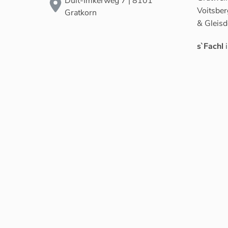
Dult-Imkerweg 7 | 8101
Voitsber
Gratkorn
& Gleisd
s`Fachl
i