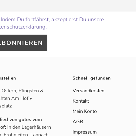
Indem Du fortfährst, akzeptierst Du unsere
enschutzerklärung.
sstellen
Schnell gefunden
:
Ostern, Pfingsten &
Versandkosten
hten Am Hof •
Kontakt
splatz
Mein Konto
glied von gutes vom
AGB
of:
in den Lagerhäusern
Impressum
, Frohnleiten, Lannach,