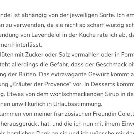
el ist abhängig von der jeweiligen Sorte. Ich em
en zu verwenden, da sie nicht so scharf würzig s
endung von Lavendelöl in der Küche rate ich ab, 
n hinterlässt.
Blüten mit Zucker oder Salz vermahlen oder in Fo
ht allerdings die Gefahr, dass der Geschmack bit
ng der Blüten. Das extravagante Gewürz kommt auc
ng „Kräuter der Provence“ vor. In Desserts kom
ng. Etwas von dem wohlschmeckenden Sirup in den
inen unwillkürlich in Urlaubsstimmung.
ammen von meiner französischen Freundin Colette,
 herausgerückt hat, und die ich nun mit ihrem Ei
s herzlichen Dank an sie und ich wünsche mir das