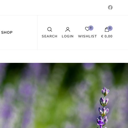
0
0
SHOP
WISHLIST
SEARCH
LOGIN
€ 0,00
Es befinden sich keine Produkte im
Warenkorb.