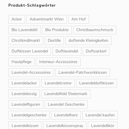
Produkt-Schlagwörter
Acker
Adventmarkt Wien
Am Hof
Bio Lavendelöl
Bio Produkte
Christbaumschmuck
Chrstkindlmarkt
Destille
duftende Kleinigkeiten
Duftkissen Lavendel
Duftlavendel
Duftsackerl
Hautpflege
Interieur-Accessoires
Lavendel-Accessoires
Lavendel-Patchworkkissen
Lavendelacker
Lavendelcreme
Lavendelduftkissen
Lavendelessig
Lavendelfeld Steiermark
Lavendelfiguren
Lavendel Geschenke
Lavendelgeschenke
Lavendelherz
Lavendel kaufen
Lavendelkissen
Lavendelkissenspray
Lavendellikör