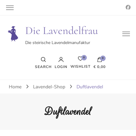
Die Lavendelfrau
Die steirische Lavendelmanufaktur
0
0
WISHLIST
SEARCH
LOGIN
€ 0,00
Es befinden sich keine Produkte im Warenkorb.
Home
Lavendel-Shop
Duftlavendel
Duftlavendel