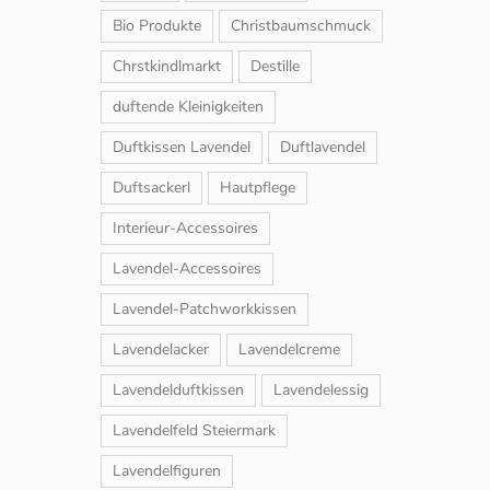
Bio Produkte
Christbaumschmuck
Chrstkindlmarkt
Destille
duftende Kleinigkeiten
Duftkissen Lavendel
Duftlavendel
Duftsackerl
Hautpflege
Interieur-Accessoires
Lavendel-Accessoires
Lavendel-Patchworkkissen
Lavendelacker
Lavendelcreme
Lavendelduftkissen
Lavendelessig
Lavendelfeld Steiermark
Lavendelfiguren