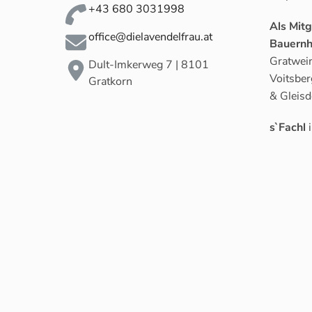
+43 680 3031998
Als Mit
office@dielavendelfrau.at
Bauernh
Gratwein
Dult-Imkerweg 7 | 8101
Voitsber
Gratkorn
& Gleisd
s`Fachl
i