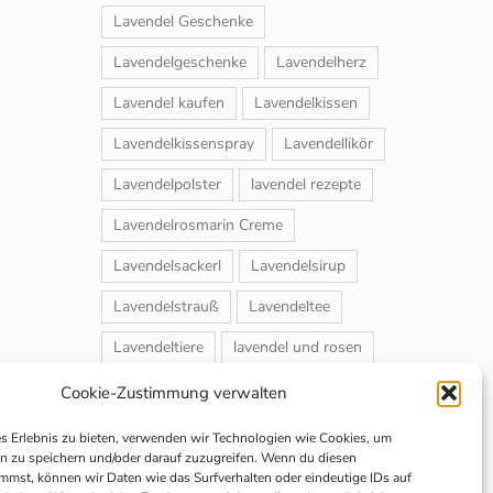
Lavendel Geschenke
Lavendelgeschenke
Lavendelherz
Lavendel kaufen
Lavendelkissen
Lavendelkissenspray
Lavendellikör
Lavendelpolster
lavendel rezepte
Lavendelrosmarin Creme
Lavendelsackerl
Lavendelsirup
Lavendelstrauß
Lavendeltee
Lavendeltiere
lavendel und rosen
Magnet-Duftsackerl
Naturheilmittel
Cookie-Zustimmung verwalten
Naturkosmetik
Schuhbedufter
es Erlebnis zu bieten, verwenden wir Technologien wie Cookies, um
n zu speichern und/oder darauf zuzugreifen. Wenn du diesen
Speiselavendel
Strauchschnitt
mmst, können wir Daten wie das Surfverhalten oder eindeutige IDs auf