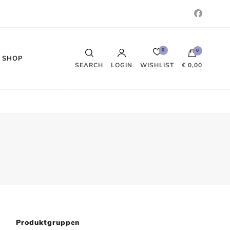
0
0
SHOP
WISHLIST
SEARCH
LOGIN
€ 0,00
Es befinden sich keine Produkte im
Warenkorb.
Produktgruppen