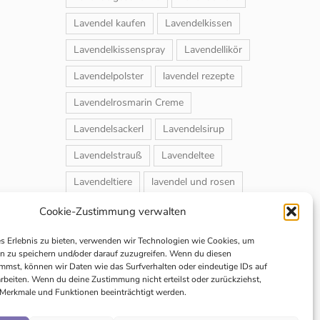
Lavendel kaufen
Lavendelkissen
Lavendelkissenspray
Lavendellikör
Lavendelpolster
lavendel rezepte
Lavendelrosmarin Creme
Lavendelsackerl
Lavendelsirup
Lavendelstrauß
Lavendeltee
Lavendeltiere
lavendel und rosen
Magnet-Duftsackerl
Naturheilmittel
Cookie-Zustimmung verwalten
Naturkosmetik
Schuhbedufter
es Erlebnis zu bieten, verwenden wir Technologien wie Cookies, um
n zu speichern und/oder darauf zuzugreifen. Wenn du diesen
Speiselavendel
Strauchschnitt
mmst, können wir Daten wie das Surfverhalten oder eindeutige IDs auf
arbeiten. Wenn du deine Zustimmung nicht erteilst oder zurückziehst,
Weihnachtsmarkt
Merkmale und Funktionen beeinträchtigt werden.