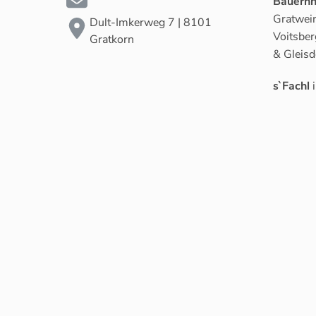
Bauernh
Gratwein
Dult-Imkerweg 7 | 8101
Voitsber
Gratkorn
& Gleisd
s`Fachl
i