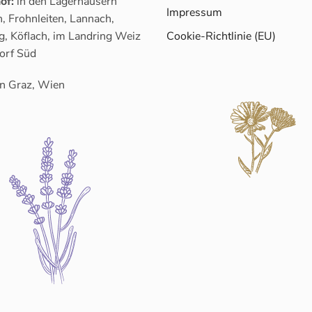
of:
in den Lagerhäusern
Impressum
, Frohnleiten, Lannach,
g, Köflach, im Landring Weiz
Cookie-Richtlinie (EU)
orf Süd
n Graz, Wien