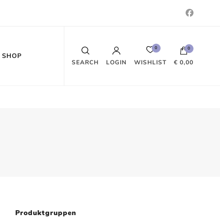
0
0
SHOP
WISHLIST
SEARCH
LOGIN
€ 0,00
Es befinden sich keine Produkte im
Warenkorb.
Produktgruppen