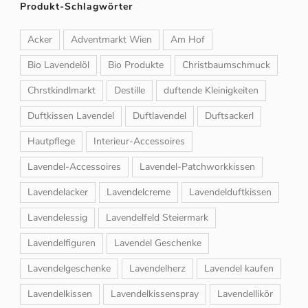
Produkt-Schlagwörter
Acker
Adventmarkt Wien
Am Hof
Bio Lavendelöl
Bio Produkte
Christbaumschmuck
Chrstkindlmarkt
Destille
duftende Kleinigkeiten
Duftkissen Lavendel
Duftlavendel
Duftsackerl
Hautpflege
Interieur-Accessoires
Lavendel-Accessoires
Lavendel-Patchworkkissen
Lavendelacker
Lavendelcreme
Lavendelduftkissen
Lavendelessig
Lavendelfeld Steiermark
Lavendelfiguren
Lavendel Geschenke
Lavendelgeschenke
Lavendelherz
Lavendel kaufen
Lavendelkissen
Lavendelkissenspray
Lavendellikör