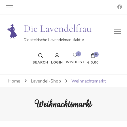
Die Lavendelfrau
Die steirische Lavendelmanufaktur
0
0
WISHLIST
SEARCH
LOGIN
€ 0,00
Es befinden sich keine Produkte im Warenkorb.
Home
Lavendel-Shop
Weihnachtsmarkt
Weihnachtsmarkt