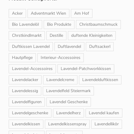
Acker
Adventmarkt Wien
Am Hof
Bio Lavendelöl
Bio Produkte
Christbaumschmuck
Chrstkindlmarkt
Destille
duftende Kleinigkeiten
Duftkissen Lavendel
Duftlavendel
Duftsackerl
Hautpflege
Interieur-Accessoires
Lavendel-Accessoires
Lavendel-Patchworkkissen
Lavendelacker
Lavendelcreme
Lavendelduftkissen
Lavendelessig
Lavendelfeld Steiermark
Lavendelfiguren
Lavendel Geschenke
Lavendelgeschenke
Lavendelherz
Lavendel kaufen
Lavendelkissen
Lavendelkissenspray
Lavendellikör