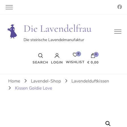
Die Lavendelfrau
Die steirische Lavendelmanufaktur
0
0
WISHLIST
SEARCH
LOGIN
€ 0,00
Es befinden sich keine Produkte im Warenkorb.
Home
Lavendel-Shop
Lavendelduftkissen
Kissen Goldie Love