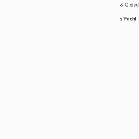
& Gleisd
s`Fachl
i