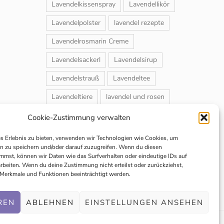
Lavendelkissenspray
Lavendellikör
Lavendelpolster
lavendel rezepte
Lavendelrosmarin Creme
Lavendelsackerl
Lavendelsirup
Lavendelstrauß
Lavendeltee
Lavendeltiere
lavendel und rosen
Magnet-Duftsackerl
Naturheilmittel
Cookie-Zustimmung verwalten
Naturkosmetik
Schuhbedufter
es Erlebnis zu bieten, verwenden wir Technologien wie Cookies, um
n zu speichern und/oder darauf zuzugreifen. Wenn du diesen
Speiselavendel
Strauchschnitt
mmst, können wir Daten wie das Surfverhalten oder eindeutige IDs auf
arbeiten. Wenn du deine Zustimmung nicht erteilst oder zurückziehst,
Weihnachtsmarkt
Merkmale und Funktionen beeinträchtigt werden.
REN
ABLEHNEN
EINSTELLUNGEN ANSEHEN