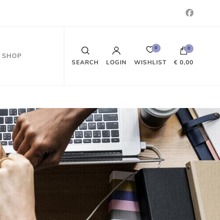
0
0
SHOP
WISHLIST
SEARCH
LOGIN
€ 0,00
Es befinden sich keine Produkte im
Warenkorb.