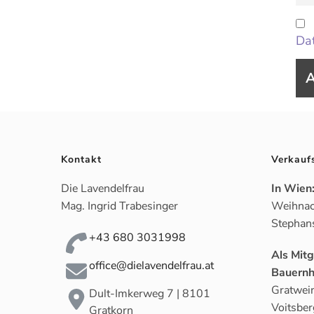
Dat
Kontakt
Verkauf
Die Lavendelfrau
In Wien
Mag. Ingrid Trabesinger
Weihnac
Stephan
+43 680 3031998
Als Mit
office@dielavendelfrau.at
Bauernh
Gratwein
Dult-Imkerweg 7 | 8101
Voitsber
Gratkorn