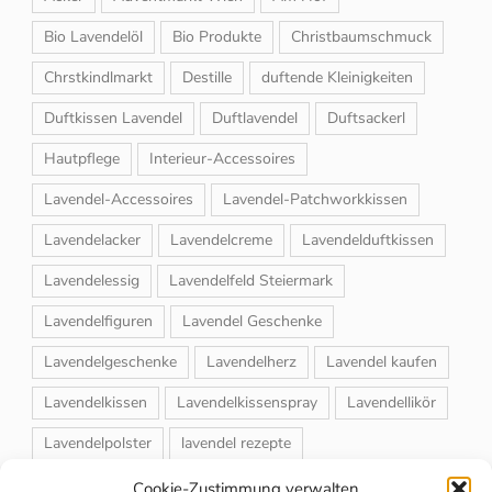
Bio Lavendelöl
Bio Produkte
Christbaumschmuck
Chrstkindlmarkt
Destille
duftende Kleinigkeiten
Duftkissen Lavendel
Duftlavendel
Duftsackerl
Hautpflege
Interieur-Accessoires
Lavendel-Accessoires
Lavendel-Patchworkkissen
Lavendelacker
Lavendelcreme
Lavendelduftkissen
Lavendelessig
Lavendelfeld Steiermark
Lavendelfiguren
Lavendel Geschenke
Lavendelgeschenke
Lavendelherz
Lavendel kaufen
Lavendelkissen
Lavendelkissenspray
Lavendellikör
Lavendelpolster
lavendel rezepte
Lavendelrosmarin Creme
Lavendelsackerl
Cookie-Zustimmung verwalten