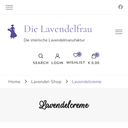
Die Lavendelfrau
Die steirische Lavendelmanufaktur
0
0
WISHLIST
SEARCH
LOGIN
€ 0,00
Es befinden sich keine Produkte im Warenkorb.
Home
Lavendel-Shop
Lavendelcreme
Lavendelcreme