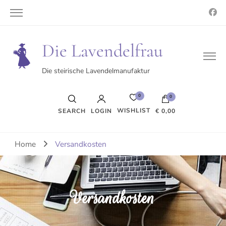
Die Lavendelfrau
Die steirische Lavendelmanufaktur
0
0
WISHLIST
SEARCH
LOGIN
€ 0,00
Es befinden sich keine Produkte im Warenkorb.
Home
Versandkosten
Versandkosten