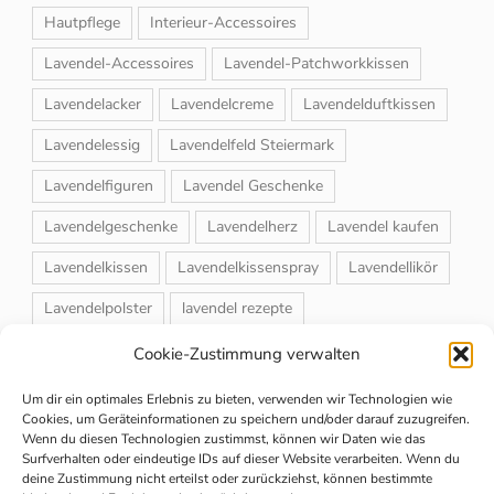
Hautpflege
Interieur-Accessoires
Lavendel-Accessoires
Lavendel-Patchworkkissen
Lavendelacker
Lavendelcreme
Lavendelduftkissen
Lavendelessig
Lavendelfeld Steiermark
Lavendelfiguren
Lavendel Geschenke
Lavendelgeschenke
Lavendelherz
Lavendel kaufen
Lavendelkissen
Lavendelkissenspray
Lavendellikör
Lavendelpolster
lavendel rezepte
Lavendelrosmarin Creme
Lavendelsackerl
Cookie-Zustimmung verwalten
Lavendelsirup
Lavendelstrauß
Lavendeltee
Um dir ein optimales Erlebnis zu bieten, verwenden wir Technologien wie
Cookies, um Geräteinformationen zu speichern und/oder darauf zuzugreifen.
Lavendeltiere
lavendel und rosen
Wenn du diesen Technologien zustimmst, können wir Daten wie das
Surfverhalten oder eindeutige IDs auf dieser Website verarbeiten. Wenn du
Magnet-Duftsackerl
Naturheilmittel
Naturkosmetik
deine Zustimmung nicht erteilst oder zurückziehst, können bestimmte