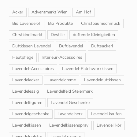
Acker
Adventmarkt Wien
Am Hof
Bio Lavendelöl
Bio Produkte
Christbaumschmuck
Chrstkindlmarkt
Destille
duftende Kleinigkeiten
Duftkissen Lavendel
Duftlavendel
Duftsackerl
Hautpflege
Interieur-Accessoires
Lavendel-Accessoires
Lavendel-Patchworkkissen
Lavendelacker
Lavendelcreme
Lavendelduftkissen
Lavendelessig
Lavendelfeld Steiermark
Lavendelfiguren
Lavendel Geschenke
Lavendelgeschenke
Lavendelherz
Lavendel kaufen
Lavendelkissen
Lavendelkissenspray
Lavendellikör
Lavendelpolster
lavendel rezepte