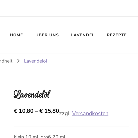
HOME
ÜBER UNS
LAVENDEL
REZEPTE
ndheit
Lavendelöl
Lavendelöl
€
10,80
–
€
15,80
zzgl.
Versandkosten
klein 10 ml, groß 20 ml