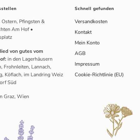
sstellen
Schnell gefunden
:
Ostern, Pfingsten &
Versandkosten
hten Am Hof •
Kontakt
splatz
Mein Konto
glied von gutes vom
AGB
of:
in den Lagerhäusern
Impressum
, Frohnleiten, Lannach,
g, Köflach, im Landring Weiz
Cookie-Richtlinie (EU)
orf Süd
n Graz, Wien