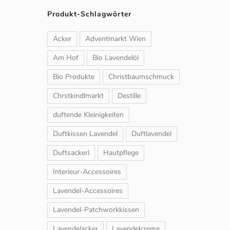
Produkt-Schlagwörter
Acker
Adventmarkt Wien
Am Hof
Bio Lavendelöl
Bio Produkte
Christbaumschmuck
Chrstkindlmarkt
Destille
duftende Kleinigkeiten
Duftkissen Lavendel
Duftlavendel
Duftsackerl
Hautpflege
Interieur-Accessoires
Lavendel-Accessoires
Lavendel-Patchworkkissen
Lavendelacker
Lavendelcreme