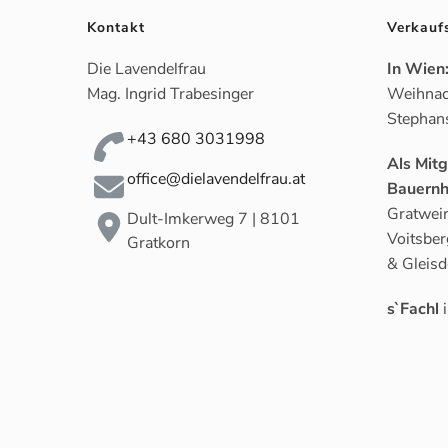
Kontakt
Verkauf
Die Lavendelfrau
In Wien
Mag. Ingrid Trabesinger
Weihnac
Stephan
+43 680 3031998
Als Mit
office@dielavendelfrau.at
Bauernh
Gratwein
Dult-Imkerweg 7 | 8101
Voitsber
Gratkorn
& Gleisd
s`Fachl
i