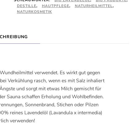
SCHLAGWÖRTER:
BIO LAVENDELÖL
,
BIO PRODUKTE
,
DESTILLE
,
HAUTPFLEGE
,
NATURHEILMITTEL
,
NATURKOSMETIK
CHREIBUNG
Wundheilmittel verwendet. Es wirkt gut gegen
bei Verkühlung rasch, wenn es mit Salz inhaliert
 Ängste und sorgt mit etwas Milch gemischt für
 der Sauna schaffen Erholung und Wohlbefinden.
rbrennungen, Sonnenbrand, Stichen oder Pilzen
00% reines Lavendelöl (Lavandula x intermedia)
rlich verwenden!