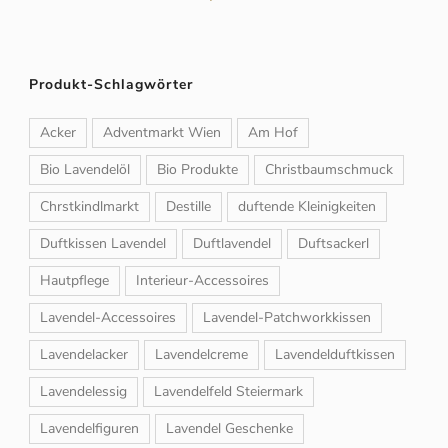
Produkt-Schlagwörter
Acker
Adventmarkt Wien
Am Hof
Bio Lavendelöl
Bio Produkte
Christbaumschmuck
Chrstkindlmarkt
Destille
duftende Kleinigkeiten
Duftkissen Lavendel
Duftlavendel
Duftsackerl
Hautpflege
Interieur-Accessoires
Lavendel-Accessoires
Lavendel-Patchworkkissen
Lavendelacker
Lavendelcreme
Lavendelduftkissen
Lavendelessig
Lavendelfeld Steiermark
Lavendelfiguren
Lavendel Geschenke