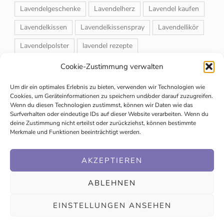
Lavendelgeschenke
Lavendelherz
Lavendel kaufen
Lavendelkissen
Lavendelkissenspray
Lavendellikör
Lavendelpolster
lavendel rezepte
Lavendelrosmarin Creme
Lavendelsackerl
Cookie-Zustimmung verwalten
Lavendelsirup
Lavendelstrauß
Lavendeltee
Um dir ein optimales Erlebnis zu bieten, verwenden wir Technologien wie
Cookies, um Geräteinformationen zu speichern und/oder darauf zuzugreifen.
Lavendeltiere
lavendel und rosen
Wenn du diesen Technologien zustimmst, können wir Daten wie das
Surfverhalten oder eindeutige IDs auf dieser Website verarbeiten. Wenn du
Magnet-Duftsackerl
Naturheilmittel
Naturkosmetik
deine Zustimmung nicht erteilst oder zurückziehst, können bestimmte
Merkmale und Funktionen beeinträchtigt werden.
Schuhbedufter
Speiselavendel
Strauchschnitt
Weihnachtsmarkt
AKZEPTIEREN
ABLEHNEN
EINSTELLUNGEN ANSEHEN
© Copyright 2020 | Mag. Ingrid Trabesinger |