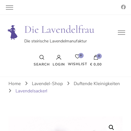
Die Lavendelfrau
Die steirische Lavendelmanufaktur
0
0
WISHLIST
SEARCH
LOGIN
€ 0,00
Es befinden sich keine Produkte im Warenkorb.
Home
Lavendel-Shop
Duftende Kleinigkeiten
Lavendelsackerl