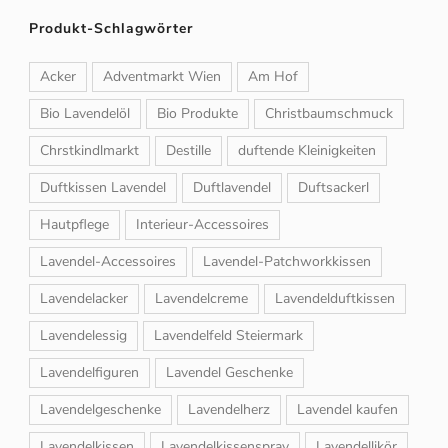
Produkt-Schlagwörter
Acker
Adventmarkt Wien
Am Hof
Bio Lavendelöl
Bio Produkte
Christbaumschmuck
Chrstkindlmarkt
Destille
duftende Kleinigkeiten
Duftkissen Lavendel
Duftlavendel
Duftsackerl
Hautpflege
Interieur-Accessoires
Lavendel-Accessoires
Lavendel-Patchworkkissen
Lavendelacker
Lavendelcreme
Lavendelduftkissen
Lavendelessig
Lavendelfeld Steiermark
Lavendelfiguren
Lavendel Geschenke
Lavendelgeschenke
Lavendelherz
Lavendel kaufen
Lavendelkissen
Lavendelkissenspray
Lavendellikör