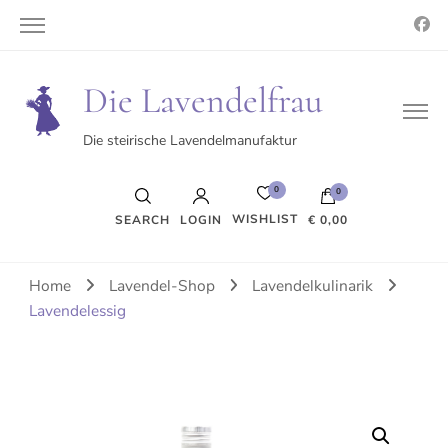
Die Lavendelfrau
Die steirische Lavendelmanufaktur
0
0
WISHLIST
SEARCH
LOGIN
€ 0,00
Es befinden sich keine Produkte im Warenkorb.
Home
Lavendel-Shop
Lavendelkulinarik
Lavendelessig