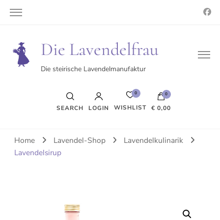
Die Lavendelfrau
Die steirische Lavendelmanufaktur
0
0
WISHLIST
SEARCH
LOGIN
€ 0,00
Es befinden sich keine Produkte im Warenkorb.
Home
Lavendel-Shop
Lavendelkulinarik
Lavendelsirup