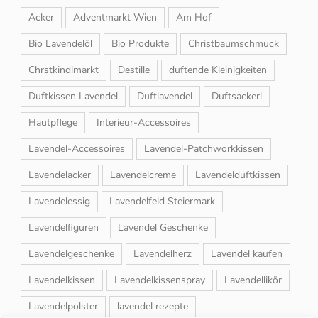
Acker
Adventmarkt Wien
Am Hof
Bio Lavendelöl
Bio Produkte
Christbaumschmuck
Chrstkindlmarkt
Destille
duftende Kleinigkeiten
Duftkissen Lavendel
Duftlavendel
Duftsackerl
Hautpflege
Interieur-Accessoires
Lavendel-Accessoires
Lavendel-Patchworkkissen
Lavendelacker
Lavendelcreme
Lavendelduftkissen
Lavendelessig
Lavendelfeld Steiermark
Lavendelfiguren
Lavendel Geschenke
Lavendelgeschenke
Lavendelherz
Lavendel kaufen
Lavendelkissen
Lavendelkissenspray
Lavendellikör
Lavendelpolster
lavendel rezepte