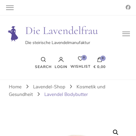
Die Lavendelfrau
Die steirische Lavendelmanufaktur
0
0
WISHLIST
SEARCH
LOGIN
€ 0,00
Es befinden sich keine Produkte im Warenkorb.
Home
Lavendel-Shop
Kosmetik und
Gesundheit
Lavendel Bodybutter