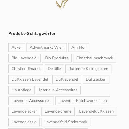
Produkt-Schlagwörter
Acker
Adventmarkt Wien
Am Hof
Bio Lavendelöl
Bio Produkte
Christbaumschmuck
Chrstkindlmarkt
Destille
duftende Kleinigkeiten
Duftkissen Lavendel
Duftlavendel
Duftsackerl
Hautpflege
Interieur-Accessoires
Lavendel-Accessoires
Lavendel-Patchworkkissen
Lavendelacker
Lavendelcreme
Lavendelduftkissen
Lavendelessig
Lavendelfeld Steiermark