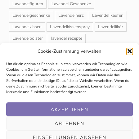
Lavendelfiguren
Lavendel Geschenke
Lavendelgeschenke
Lavendelherz
Lavendel kaufen
Lavendelkissen
Lavendelkissenspray
Lavendellikör
Lavendelpolster
lavendel rezepte
Lavendelrosmarin Creme
Lavendelsackerl
Cookie-Zustimmung verwalten
Lavendelsirup
Lavendelstrauß
Lavendeltee
Um dir ein optimales Erlebnis zu bieten, verwenden wir Technologien wie
Cookies, um Geräteinformationen zu speichern und/oder darauf zuzugreifen.
Lavendeltiere
lavendel und rosen
Wenn du diesen Technologien zustimmst, können wir Daten wie das
Surfverhalten oder eindeutige IDs auf dieser Website verarbeiten. Wenn du
Magnet-Duftsackerl
Naturheilmittel
Naturkosmetik
deine Zustimmung nicht erteilst oder zurückziehst, können bestimmte
Merkmale und Funktionen beeinträchtigt werden.
Schuhbedufter
Speiselavendel
Strauchschnitt
Weihnachtsmarkt
AKZEPTIEREN
ABLEHNEN
EINSTELLUNGEN ANSEHEN