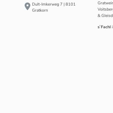
Gratwein
Dult-Imkerweg 7 | 8101
Voitsber
Gratkorn
& Gleisd
s`Fachl
i