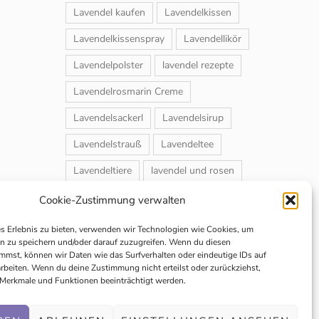
Lavendel kaufen
Lavendelkissen
Lavendelkissenspray
Lavendellikör
Lavendelpolster
lavendel rezepte
Lavendelrosmarin Creme
Lavendelsackerl
Lavendelsirup
Lavendelstrauß
Lavendeltee
Lavendeltiere
lavendel und rosen
Magnet-Duftsackerl
Naturheilmittel
Cookie-Zustimmung verwalten
Naturkosmetik
Schuhbedufter
es Erlebnis zu bieten, verwenden wir Technologien wie Cookies, um
n zu speichern und/oder darauf zuzugreifen. Wenn du diesen
Speiselavendel
Strauchschnitt
mmst, können wir Daten wie das Surfverhalten oder eindeutige IDs auf
arbeiten. Wenn du deine Zustimmung nicht erteilst oder zurückziehst,
Weihnachtsmarkt
Merkmale und Funktionen beeinträchtigt werden.