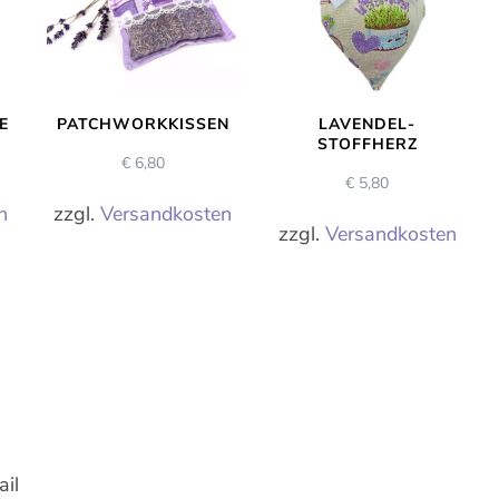
E
PATCHWORKKISSEN
LAVENDEL-
STOFFHERZ
€
6,80
€
5,80
n
zzgl.
Versandkosten
zzgl.
Versandkosten
il