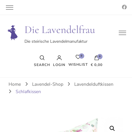
Die Lavendelfrau
Die steirische Lavendelmanufaktur
0
0
WISHLIST
SEARCH
LOGIN
€ 0,00
Es befinden sich keine Produkte im Warenkorb.
Home
Lavendel-Shop
Lavendelduftkissen
Schlafkissen