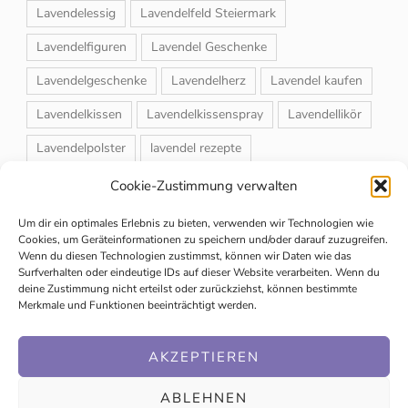
Lavendelessig
Lavendelfeld Steiermark
Lavendelfiguren
Lavendel Geschenke
Lavendelgeschenke
Lavendelherz
Lavendel kaufen
Lavendelkissen
Lavendelkissenspray
Lavendellikör
Lavendelpolster
lavendel rezepte
Lavendelrosmarin Creme
Lavendelsackerl
Cookie-Zustimmung verwalten
Lavendelsirup
Lavendelstrauß
Lavendeltee
Um dir ein optimales Erlebnis zu bieten, verwenden wir Technologien wie
Cookies, um Geräteinformationen zu speichern und/oder darauf zuzugreifen.
Lavendeltiere
lavendel und rosen
Wenn du diesen Technologien zustimmst, können wir Daten wie das
Surfverhalten oder eindeutige IDs auf dieser Website verarbeiten. Wenn du
Magnet-Duftsackerl
Naturheilmittel
Naturkosmetik
deine Zustimmung nicht erteilst oder zurückziehst, können bestimmte
Merkmale und Funktionen beeinträchtigt werden.
Schuhbedufter
Speiselavendel
Strauchschnitt
Weihnachtsmarkt
AKZEPTIEREN
ABLEHNEN