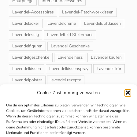
Hautpflege
Interieur-Accessoires
Lavendel-Accessoires
Lavendel-Patchworkkissen
Lavendelacker
Lavendelcreme
Lavendelduftkissen
Lavendelessig
Lavendelfeld Steiermark
Lavendelfiguren
Lavendel Geschenke
Lavendelgeschenke
Lavendelherz
Lavendel kaufen
Lavendelkissen
Lavendelkissenspray
Lavendellikör
Lavendelpolster
lavendel rezepte
Lavendelrosmarin Creme
Lavendelsackerl
Cookie-Zustimmung verwalten
Lavendelsirup
Lavendelstrauß
Lavendeltee
Um dir ein optimales Erlebnis zu bieten, verwenden wir Technologien wie
Cookies, um Geräteinformationen zu speichern und/oder darauf zuzugreifen.
Lavendeltiere
lavendel und rosen
Wenn du diesen Technologien zustimmst, können wir Daten wie das
Surfverhalten oder eindeutige IDs auf dieser Website verarbeiten. Wenn du
Magnet-Duftsackerl
Naturheilmittel
Naturkosmetik
deine Zustimmung nicht erteilst oder zurückziehst, können bestimmte
Merkmale und Funktionen beeinträchtigt werden.
Schuhbedufter
Speiselavendel
Strauchschnitt