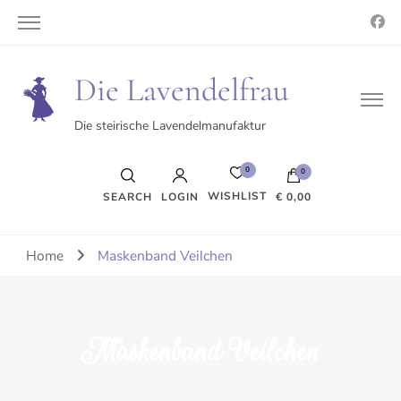
Die Lavendelfrau
Die steirische Lavendelmanufaktur
0
0
WISHLIST
SEARCH
LOGIN
€ 0,00
Es befinden sich keine Produkte im Warenkorb.
Home
Maskenband Veilchen
Maskenband Veilchen