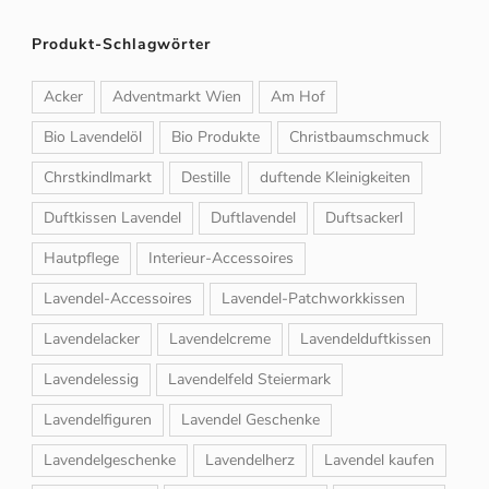
Produkt-Schlagwörter
Acker
Adventmarkt Wien
Am Hof
Bio Lavendelöl
Bio Produkte
Christbaumschmuck
Chrstkindlmarkt
Destille
duftende Kleinigkeiten
Duftkissen Lavendel
Duftlavendel
Duftsackerl
Hautpflege
Interieur-Accessoires
Lavendel-Accessoires
Lavendel-Patchworkkissen
Lavendelacker
Lavendelcreme
Lavendelduftkissen
Lavendelessig
Lavendelfeld Steiermark
Lavendelfiguren
Lavendel Geschenke
Lavendelgeschenke
Lavendelherz
Lavendel kaufen