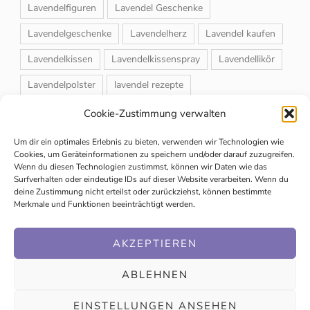
Lavendelfiguren
Lavendel Geschenke
Lavendelgeschenke
Lavendelherz
Lavendel kaufen
Lavendelkissen
Lavendelkissenspray
Lavendellikör
Lavendelpolster
lavendel rezepte
Lavendelrosmarin Creme
Lavendelsackerl
Cookie-Zustimmung verwalten
Lavendelsirup
Lavendelstrauß
Lavendeltee
Um dir ein optimales Erlebnis zu bieten, verwenden wir Technologien wie
Cookies, um Geräteinformationen zu speichern und/oder darauf zuzugreifen.
Lavendeltiere
lavendel und rosen
Wenn du diesen Technologien zustimmst, können wir Daten wie das
Surfverhalten oder eindeutige IDs auf dieser Website verarbeiten. Wenn du
Magnet-Duftsackerl
Naturheilmittel
Naturkosmetik
deine Zustimmung nicht erteilst oder zurückziehst, können bestimmte
Merkmale und Funktionen beeinträchtigt werden.
Schuhbedufter
Speiselavendel
Strauchschnitt
Weihnachtsmarkt
AKZEPTIEREN
ABLEHNEN
EINSTELLUNGEN ANSEHEN