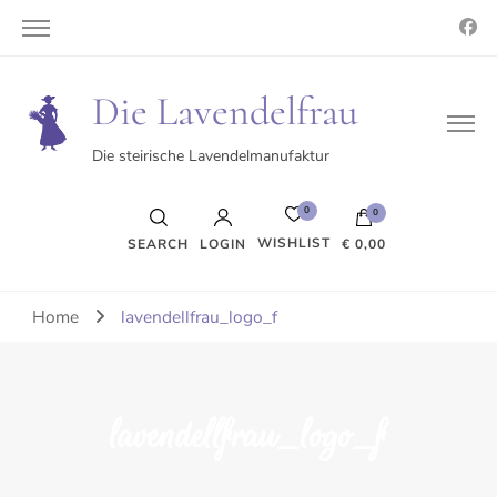
Die Lavendelfrau
Die steirische Lavendelmanufaktur
0
0
WISHLIST
SEARCH
LOGIN
€ 0,00
Es befinden sich keine Produkte im Warenkorb.
Home
lavendellfrau_logo_f
lavendellfrau_logo_f