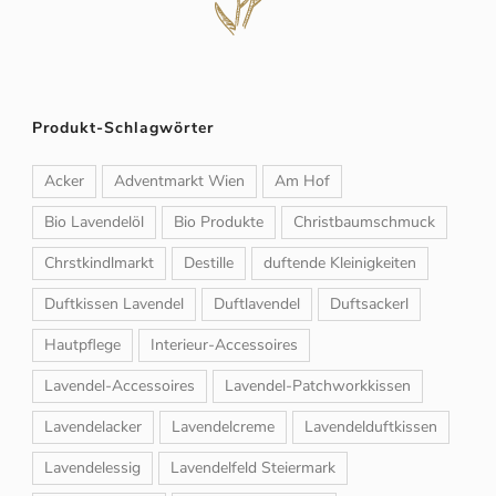
Produkt-Schlagwörter
Acker
Adventmarkt Wien
Am Hof
Bio Lavendelöl
Bio Produkte
Christbaumschmuck
Chrstkindlmarkt
Destille
duftende Kleinigkeiten
Duftkissen Lavendel
Duftlavendel
Duftsackerl
Hautpflege
Interieur-Accessoires
Lavendel-Accessoires
Lavendel-Patchworkkissen
Lavendelacker
Lavendelcreme
Lavendelduftkissen
Lavendelessig
Lavendelfeld Steiermark