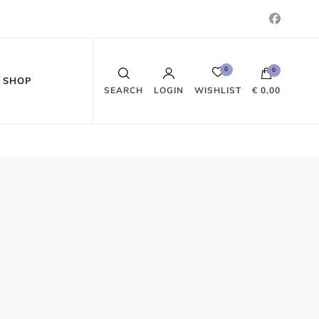
0
0
SHOP
WISHLIST
SEARCH
LOGIN
€ 0,00
Es befinden sich keine Produkte im
Warenkorb.