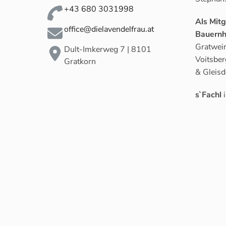
+43 680 3031998
Als Mit
office@dielavendelfrau.at
Bauernh
Gratwein
Dult-Imkerweg 7 | 8101
Voitsber
Gratkorn
& Gleisd
s`Fachl
i