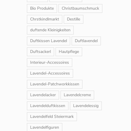
Bio Produkte
Christbaumschmuck
Chrstkindlmarkt
Destille
duftende Kleinigkeiten
Duftkissen Lavendel
Duftlavendel
Duftsackerl
Hautpflege
Interieur-Accessoires
Lavendel-Accessoires
Lavendel-Patchworkkissen
Lavendelacker
Lavendelcreme
Lavendelduftkissen
Lavendelessig
Lavendelfeld Steiermark
Lavendelfiguren