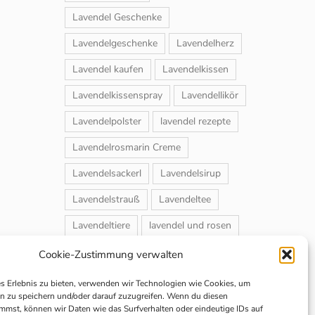
Lavendel Geschenke
Lavendelgeschenke
Lavendelherz
Lavendel kaufen
Lavendelkissen
Lavendelkissenspray
Lavendellikör
Lavendelpolster
lavendel rezepte
Lavendelrosmarin Creme
Lavendelsackerl
Lavendelsirup
Lavendelstrauß
Lavendeltee
Lavendeltiere
lavendel und rosen
Magnet-Duftsackerl
Naturheilmittel
Cookie-Zustimmung verwalten
Naturkosmetik
Schuhbedufter
es Erlebnis zu bieten, verwenden wir Technologien wie Cookies, um
n zu speichern und/oder darauf zuzugreifen. Wenn du diesen
Speiselavendel
Strauchschnitt
mmst, können wir Daten wie das Surfverhalten oder eindeutige IDs auf