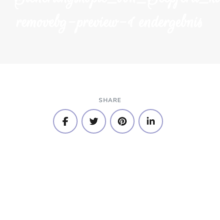
removebg-preview-1 endergebnis
SHARE