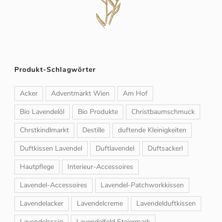
Produkt-Schlagwörter
Acker
Adventmarkt Wien
Am Hof
Bio Lavendelöl
Bio Produkte
Christbaumschmuck
Chrstkindlmarkt
Destille
duftende Kleinigkeiten
Duftkissen Lavendel
Duftlavendel
Duftsackerl
Hautpflege
Interieur-Accessoires
Lavendel-Accessoires
Lavendel-Patchworkkissen
Lavendelacker
Lavendelcreme
Lavendelduftkissen
Lavendelessig
Lavendelfeld Steiermark