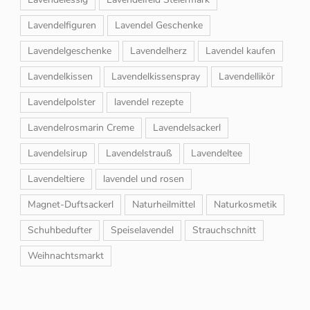
Lavendelfiguren
Lavendel Geschenke
Lavendelgeschenke
Lavendelherz
Lavendel kaufen
Lavendelkissen
Lavendelkissenspray
Lavendellikör
Lavendelpolster
lavendel rezepte
Lavendelrosmarin Creme
Lavendelsackerl
Lavendelsirup
Lavendelstrauß
Lavendeltee
Lavendeltiere
lavendel und rosen
Magnet-Duftsackerl
Naturheilmittel
Naturkosmetik
Schuhbedufter
Speiselavendel
Strauchschnitt
Weihnachtsmarkt