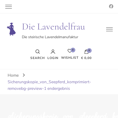
Die Lavendelfrau
Die steirische Lavendelmanufaktur
0
0
WISHLIST
SEARCH
LOGIN
€ 0,00
Es befinden sich keine Produkte im Warenkorb.
Home
Sicherungskopie_von_Seepferd_komprimiert-
removebg-preview-1 endergebnis
Sicherungskopie_von_Seepferd_ko