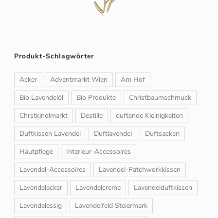
Produkt-Schlagwörter
Acker
Adventmarkt Wien
Am Hof
Bio Lavendelöl
Bio Produkte
Christbaumschmuck
Chrstkindlmarkt
Destille
duftende Kleinigkeiten
Duftkissen Lavendel
Duftlavendel
Duftsackerl
Hautpflege
Interieur-Accessoires
Lavendel-Accessoires
Lavendel-Patchworkkissen
Lavendelacker
Lavendelcreme
Lavendelduftkissen
Lavendelessig
Lavendelfeld Steiermark