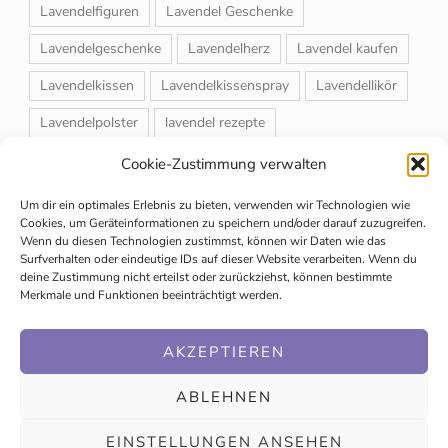
Lavendelfiguren
Lavendel Geschenke
Lavendelgeschenke
Lavendelherz
Lavendel kaufen
Lavendelkissen
Lavendelkissenspray
Lavendellikör
Lavendelpolster
lavendel rezepte
Lavendelrosmarin Creme
Lavendelsackerl
Cookie-Zustimmung verwalten
Lavendelsirup
Lavendelstrauß
Lavendeltee
Um dir ein optimales Erlebnis zu bieten, verwenden wir Technologien wie
Cookies, um Geräteinformationen zu speichern und/oder darauf zuzugreifen.
Lavendeltiere
lavendel und rosen
Wenn du diesen Technologien zustimmst, können wir Daten wie das
Surfverhalten oder eindeutige IDs auf dieser Website verarbeiten. Wenn du
Magnet-Duftsackerl
Naturheilmittel
Naturkosmetik
deine Zustimmung nicht erteilst oder zurückziehst, können bestimmte
Merkmale und Funktionen beeinträchtigt werden.
Schuhbedufter
Speiselavendel
Strauchschnitt
Weihnachtsmarkt
AKZEPTIEREN
ABLEHNEN
EINSTELLUNGEN ANSEHEN