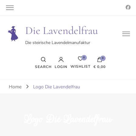
Die Lavendelfrau
Die steirische Lavendelmanufaktur
0
0
WISHLIST
SEARCH
LOGIN
€ 0,00
Es befinden sich keine Produkte im Warenkorb.
Home
Logo Die Lavendelfrau
Logo Die Lavendelfrau