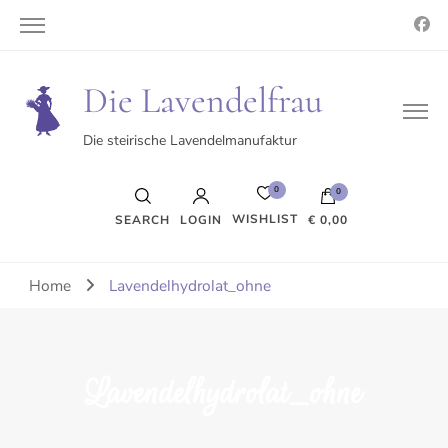
Die Lavendelfrau
Die steirische Lavendelmanufaktur
0
0
WISHLIST
SEARCH
LOGIN
€ 0,00
Es befinden sich keine Produkte im Warenkorb.
Home
Lavendelhydrolat_ohne
Lavendelhydrolat_ohne