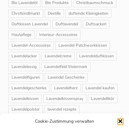
Bio Lavendelöl
Bio Produkte
Christbaumschmuck
Chrstkindlmarkt
Destille
duftende Kleinigkeiten
Duftkissen Lavendel
Duftlavendel
Duftsackerl
Hautpflege
Interieur-Accessoires
Lavendel-Accessoires
Lavendel-Patchworkkissen
Lavendelacker
Lavendelcreme
Lavendelduftkissen
Lavendelessig
Lavendelfeld Steiermark
Lavendelfiguren
Lavendel Geschenke
Lavendelgeschenke
Lavendelherz
Lavendel kaufen
Lavendelkissen
Lavendelkissenspray
Lavendellikör
Lavendelpolster
lavendel rezepte
Lavendelrosmarin Creme
Lavendelsackerl
Cookie-Zustimmung verwalten