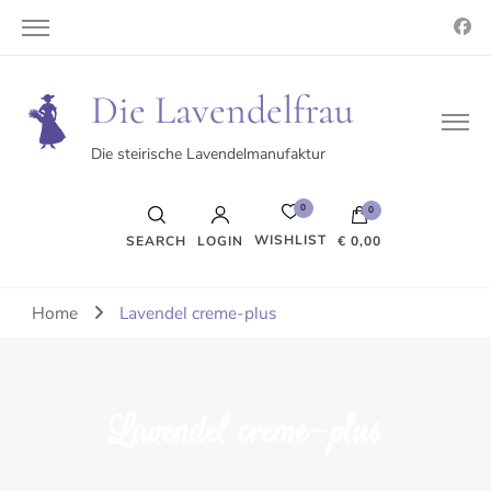
Die Lavendelfrau
Die steirische Lavendelmanufaktur
0
0
WISHLIST
SEARCH
LOGIN
€ 0,00
Es befinden sich keine Produkte im Warenkorb.
Home
Lavendel creme-plus
Lavendel creme-plus