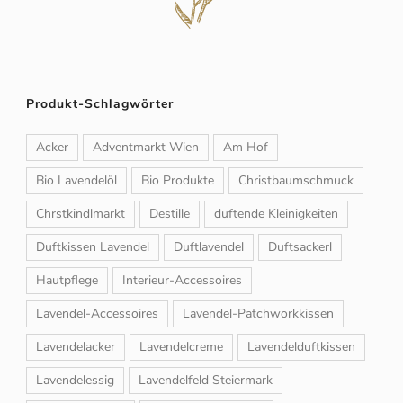
Produkt-Schlagwörter
Acker
Adventmarkt Wien
Am Hof
Bio Lavendelöl
Bio Produkte
Christbaumschmuck
Chrstkindlmarkt
Destille
duftende Kleinigkeiten
Duftkissen Lavendel
Duftlavendel
Duftsackerl
Hautpflege
Interieur-Accessoires
Lavendel-Accessoires
Lavendel-Patchworkkissen
Lavendelacker
Lavendelcreme
Lavendelduftkissen
Lavendelessig
Lavendelfeld Steiermark