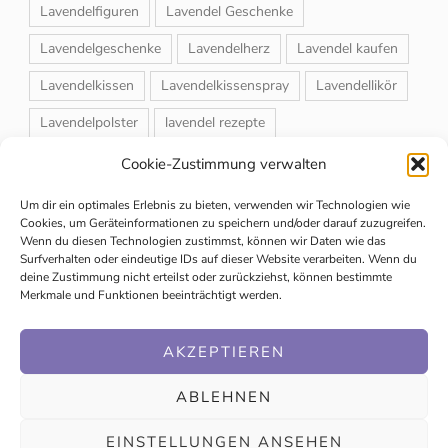
Lavendelfiguren
Lavendel Geschenke
Lavendelgeschenke
Lavendelherz
Lavendel kaufen
Lavendelkissen
Lavendelkissenspray
Lavendellikör
Lavendelpolster
lavendel rezepte
Lavendelrosmarin Creme
Lavendelsackerl
Cookie-Zustimmung verwalten
Lavendelsirup
Lavendelstrauß
Lavendeltee
Um dir ein optimales Erlebnis zu bieten, verwenden wir Technologien wie
Cookies, um Geräteinformationen zu speichern und/oder darauf zuzugreifen.
Lavendeltiere
lavendel und rosen
Wenn du diesen Technologien zustimmst, können wir Daten wie das
Surfverhalten oder eindeutige IDs auf dieser Website verarbeiten. Wenn du
Magnet-Duftsackerl
Naturheilmittel
Naturkosmetik
deine Zustimmung nicht erteilst oder zurückziehst, können bestimmte
Merkmale und Funktionen beeinträchtigt werden.
Schuhbedufter
Speiselavendel
Strauchschnitt
Weihnachtsmarkt
AKZEPTIEREN
ABLEHNEN
EINSTELLUNGEN ANSEHEN