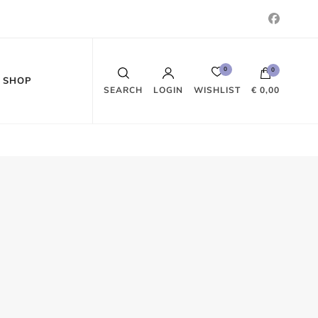
0
0
SHOP
WISHLIST
SEARCH
LOGIN
€ 0,00
Es befinden sich keine Produkte im
Warenkorb.