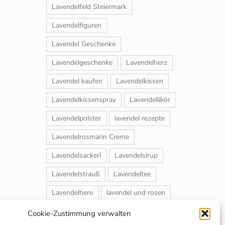
Lavendelfeld Steiermark
Lavendelfiguren
Lavendel Geschenke
Lavendelgeschenke
Lavendelherz
Lavendel kaufen
Lavendelkissen
Lavendelkissenspray
Lavendellikör
Lavendelpolster
lavendel rezepte
Lavendelrosmarin Creme
Lavendelsackerl
Lavendelsirup
Lavendelstrauß
Lavendeltee
Lavendeltiere
lavendel und rosen
Magnet-Duftsackerl
Naturheilmittel
Cookie-Zustimmung verwalten