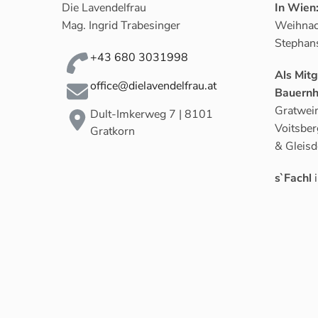
Die Lavendelfrau
In Wien
Mag. Ingrid Trabesinger
Weihnac
Stephan
+43 680 3031998
Als Mit
office@dielavendelfrau.at
Bauernh
Gratwein
Dult-Imkerweg 7 | 8101
Voitsber
Gratkorn
& Gleisd
s`Fachl
i