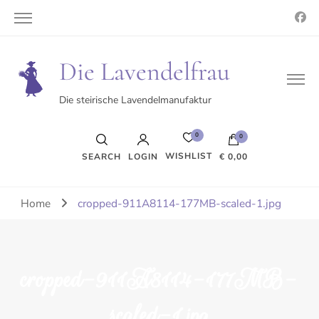
Die Lavendelfrau
Die steirische Lavendelmanufaktur
0
0
WISHLIST
SEARCH
LOGIN
€ 0,00
Es befinden sich keine Produkte im Warenkorb.
Home
cropped-911A8114-177MB-scaled-1.jpg
cropped-911A8114-177MB-
scaled-1.jpg