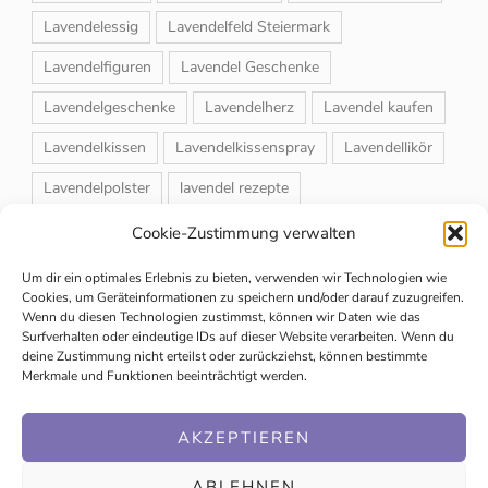
Lavendelessig
Lavendelfeld Steiermark
Lavendelfiguren
Lavendel Geschenke
Lavendelgeschenke
Lavendelherz
Lavendel kaufen
Lavendelkissen
Lavendelkissenspray
Lavendellikör
Lavendelpolster
lavendel rezepte
Lavendelrosmarin Creme
Lavendelsackerl
Cookie-Zustimmung verwalten
Lavendelsirup
Lavendelstrauß
Lavendeltee
Um dir ein optimales Erlebnis zu bieten, verwenden wir Technologien wie
Cookies, um Geräteinformationen zu speichern und/oder darauf zuzugreifen.
Lavendeltiere
lavendel und rosen
Wenn du diesen Technologien zustimmst, können wir Daten wie das
Surfverhalten oder eindeutige IDs auf dieser Website verarbeiten. Wenn du
Magnet-Duftsackerl
Naturheilmittel
Naturkosmetik
deine Zustimmung nicht erteilst oder zurückziehst, können bestimmte
Merkmale und Funktionen beeinträchtigt werden.
Schuhbedufter
Speiselavendel
Strauchschnitt
Weihnachtsmarkt
AKZEPTIEREN
ABLEHNEN