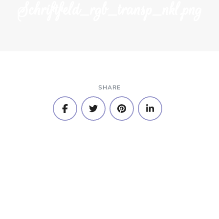
Schriftfeld_rgb_transp_nkl.png
SHARE