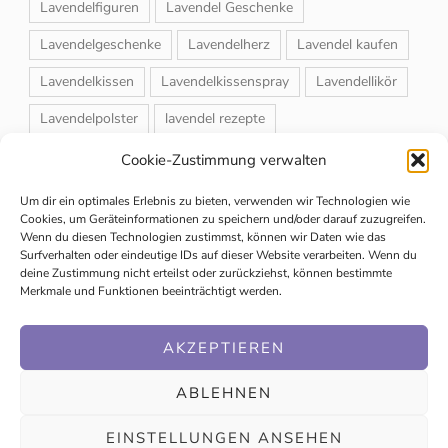
Lavendelfiguren
Lavendel Geschenke
Lavendelgeschenke
Lavendelherz
Lavendel kaufen
Lavendelkissen
Lavendelkissenspray
Lavendellikör
Lavendelpolster
lavendel rezepte
Lavendelrosmarin Creme
Lavendelsackerl
Cookie-Zustimmung verwalten
Lavendelsirup
Lavendelstrauß
Lavendeltee
Um dir ein optimales Erlebnis zu bieten, verwenden wir Technologien wie
Cookies, um Geräteinformationen zu speichern und/oder darauf zuzugreifen.
Lavendeltiere
lavendel und rosen
Wenn du diesen Technologien zustimmst, können wir Daten wie das
Surfverhalten oder eindeutige IDs auf dieser Website verarbeiten. Wenn du
Magnet-Duftsackerl
Naturheilmittel
Naturkosmetik
deine Zustimmung nicht erteilst oder zurückziehst, können bestimmte
Merkmale und Funktionen beeinträchtigt werden.
Schuhbedufter
Speiselavendel
Strauchschnitt
Weihnachtsmarkt
AKZEPTIEREN
ABLEHNEN
EINSTELLUNGEN ANSEHEN