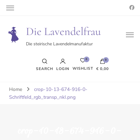
Die Lavendelfrau
Die steirische Lavendelmanufaktur
0
0
WISHLIST
SEARCH
LOGIN
€ 0,00
Es befinden sich keine Produkte im Warenkorb.
Home
crop-10-13-674-916-0-
Schriftfeld_rgb_transp_nkl.png
crop-10-13-674-916-0-