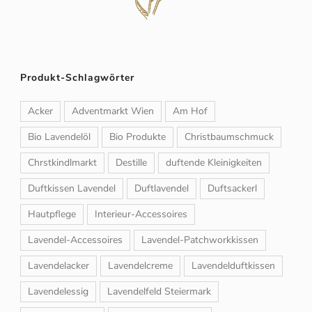
Produkt-Schlagwörter
Acker
Adventmarkt Wien
Am Hof
Bio Lavendelöl
Bio Produkte
Christbaumschmuck
Chrstkindlmarkt
Destille
duftende Kleinigkeiten
Duftkissen Lavendel
Duftlavendel
Duftsackerl
Hautpflege
Interieur-Accessoires
Lavendel-Accessoires
Lavendel-Patchworkkissen
Lavendelacker
Lavendelcreme
Lavendelduftkissen
Lavendelessig
Lavendelfeld Steiermark