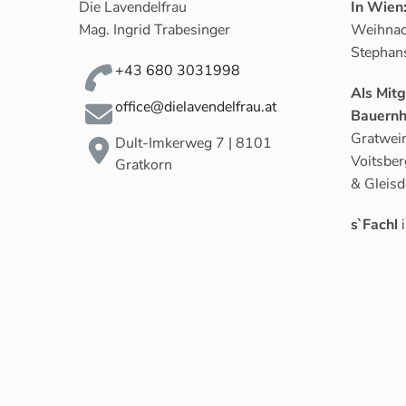
Die Lavendelfrau
In Wien
Mag. Ingrid Trabesinger
Weihnac
Stephan
+43 680 3031998
Als Mit
office@dielavendelfrau.at
Bauernh
Gratwein
Dult-Imkerweg 7 | 8101
Voitsber
Gratkorn
& Gleisd
s`Fachl
i