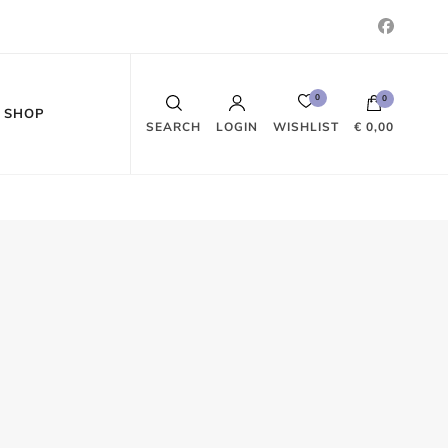
0
0
SHOP
WISHLIST
SEARCH
LOGIN
€ 0,00
Es befinden sich keine Produkte im
Warenkorb.