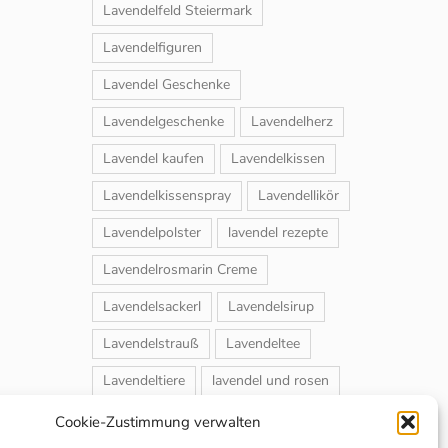
Lavendelfeld Steiermark
Lavendelfiguren
Lavendel Geschenke
Lavendelgeschenke
Lavendelherz
Lavendel kaufen
Lavendelkissen
Lavendelkissenspray
Lavendellikör
Lavendelpolster
lavendel rezepte
Lavendelrosmarin Creme
Lavendelsackerl
Lavendelsirup
Lavendelstrauß
Lavendeltee
Lavendeltiere
lavendel und rosen
Magnet-Duftsackerl
Naturheilmittel
Cookie-Zustimmung verwalten