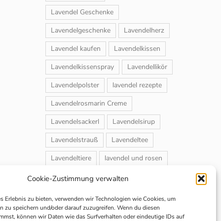
Lavendel Geschenke
Lavendelgeschenke
Lavendelherz
Lavendel kaufen
Lavendelkissen
Lavendelkissenspray
Lavendellikör
Lavendelpolster
lavendel rezepte
Lavendelrosmarin Creme
Lavendelsackerl
Lavendelsirup
Lavendelstrauß
Lavendeltee
Lavendeltiere
lavendel und rosen
Magnet-Duftsackerl
Naturheilmittel
Cookie-Zustimmung verwalten
Naturkosmetik
Schuhbedufter
es Erlebnis zu bieten, verwenden wir Technologien wie Cookies, um
n zu speichern und/oder darauf zuzugreifen. Wenn du diesen
Speiselavendel
Strauchschnitt
mmst, können wir Daten wie das Surfverhalten oder eindeutige IDs auf