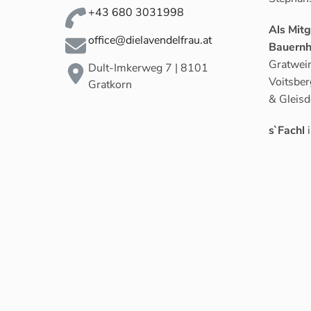
+43 680 3031998
Als Mit
office@dielavendelfrau.at
Bauernh
Gratwein
Dult-Imkerweg 7 | 8101
Voitsber
Gratkorn
& Gleisd
s`Fachl
i