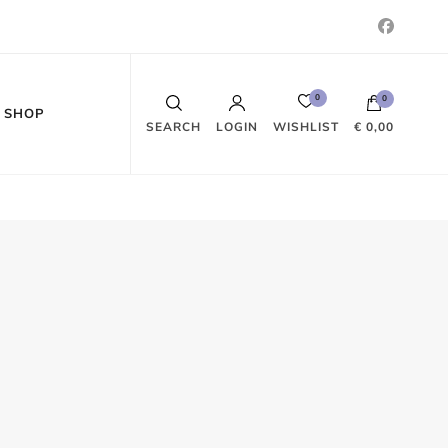
0
0
SHOP
WISHLIST
SEARCH
LOGIN
€ 0,00
Es befinden sich keine Produkte im
Warenkorb.