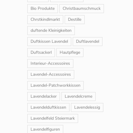
Bio Produkte
Christbaumschmuck
Chrstkindlmarkt
Destille
duftende Kleinigkeiten
Duftkissen Lavendel
Duftlavendel
Duftsackerl
Hautpflege
Interieur-Accessoires
Lavendel-Accessoires
Lavendel-Patchworkkissen
Lavendelacker
Lavendelcreme
Lavendelduftkissen
Lavendelessig
Lavendelfeld Steiermark
Lavendelfiguren