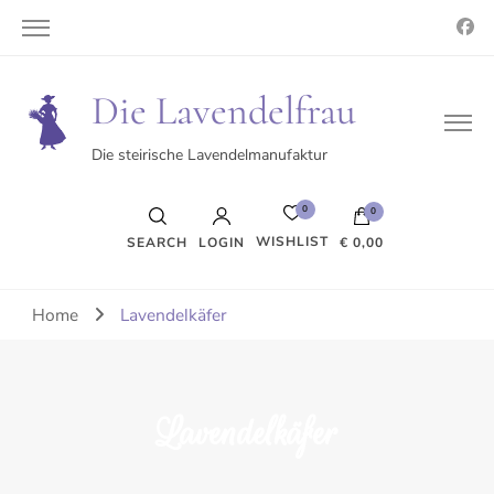
Die Lavendelfrau
Die steirische Lavendelmanufaktur
0
0
WISHLIST
SEARCH
LOGIN
€ 0,00
Es befinden sich keine Produkte im Warenkorb.
Home
Lavendelkäfer
Lavendelkäfer