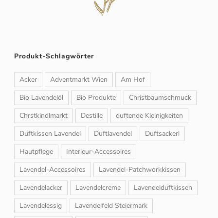
Produkt-Schlagwörter
Acker
Adventmarkt Wien
Am Hof
Bio Lavendelöl
Bio Produkte
Christbaumschmuck
Chrstkindlmarkt
Destille
duftende Kleinigkeiten
Duftkissen Lavendel
Duftlavendel
Duftsackerl
Hautpflege
Interieur-Accessoires
Lavendel-Accessoires
Lavendel-Patchworkkissen
Lavendelacker
Lavendelcreme
Lavendelduftkissen
Lavendelessig
Lavendelfeld Steiermark