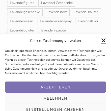
Lavendelfiguren
Lavendel Geschenke
Lavendelgeschenke
Lavendelherz
Lavendel kaufen
Lavendelkissen
Lavendelkissenspray
Lavendellikör
Lavendelpolster
lavendel rezepte
Lavendelrosmarin Creme
Lavendelsackerl
Cookie-Zustimmung verwalten
Lavendelsirup
Lavendelstrauß
Lavendeltee
Um dir ein optimales Erlebnis zu bieten, verwenden wir Technologien wie
Cookies, um Geräteinformationen zu speichern und/oder darauf zuzugreifen.
Lavendeltiere
lavendel und rosen
Wenn du diesen Technologien zustimmst, können wir Daten wie das
Surfverhalten oder eindeutige IDs auf dieser Website verarbeiten. Wenn du
Magnet-Duftsackerl
Naturheilmittel
Naturkosmetik
deine Zustimmung nicht erteilst oder zurückziehst, können bestimmte
Merkmale und Funktionen beeinträchtigt werden.
Schuhbedufter
Speiselavendel
Strauchschnitt
Weihnachtsmarkt
AKZEPTIEREN
ABLEHNEN
EINSTELLUNGEN ANSEHEN