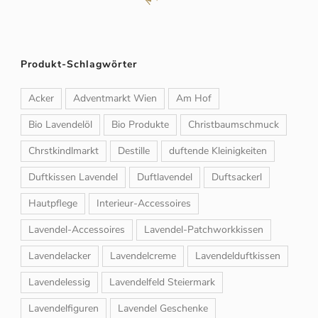
Produkt-Schlagwörter
Acker
Adventmarkt Wien
Am Hof
Bio Lavendelöl
Bio Produkte
Christbaumschmuck
Chrstkindlmarkt
Destille
duftende Kleinigkeiten
Duftkissen Lavendel
Duftlavendel
Duftsackerl
Hautpflege
Interieur-Accessoires
Lavendel-Accessoires
Lavendel-Patchworkkissen
Lavendelacker
Lavendelcreme
Lavendelduftkissen
Lavendelessig
Lavendelfeld Steiermark
Lavendelfiguren
Lavendel Geschenke