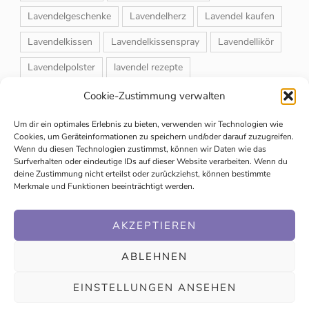
Lavendelgeschenke
Lavendelherz
Lavendel kaufen
Lavendelkissen
Lavendelkissenspray
Lavendellikör
Lavendelpolster
lavendel rezepte
Lavendelrosmarin Creme
Lavendelsackerl
Cookie-Zustimmung verwalten
Lavendelsirup
Lavendelstrauß
Lavendeltee
Um dir ein optimales Erlebnis zu bieten, verwenden wir Technologien wie
Cookies, um Geräteinformationen zu speichern und/oder darauf zuzugreifen.
Lavendeltiere
lavendel und rosen
Wenn du diesen Technologien zustimmst, können wir Daten wie das
Surfverhalten oder eindeutige IDs auf dieser Website verarbeiten. Wenn du
Magnet-Duftsackerl
Naturheilmittel
Naturkosmetik
deine Zustimmung nicht erteilst oder zurückziehst, können bestimmte
Merkmale und Funktionen beeinträchtigt werden.
Schuhbedufter
Speiselavendel
Strauchschnitt
Weihnachtsmarkt
AKZEPTIEREN
ABLEHNEN
EINSTELLUNGEN ANSEHEN
© Copyright 2020 | Mag. Ingrid Trabesinger |