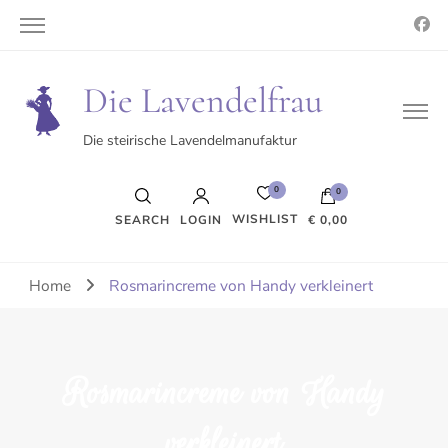
Die Lavendelfrau
Die steirische Lavendelmanufaktur
0
0
WISHLIST
SEARCH
LOGIN
€ 0,00
Es befinden sich keine Produkte im Warenkorb.
Home
Rosmarincreme von Handy verkleinert
Rosmarincreme von Handy
verkleinert