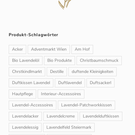
Produkt-Schlagwörter
Acker
Adventmarkt Wien
Am Hof
Bio Lavendelöl
Bio Produkte
Christbaumschmuck
Chrstkindlmarkt
Destille
duftende Kleinigkeiten
Duftkissen Lavendel
Duftlavendel
Duftsackerl
Hautpflege
Interieur-Accessoires
Lavendel-Accessoires
Lavendel-Patchworkkissen
Lavendelacker
Lavendelcreme
Lavendelduftkissen
Lavendelessig
Lavendelfeld Steiermark