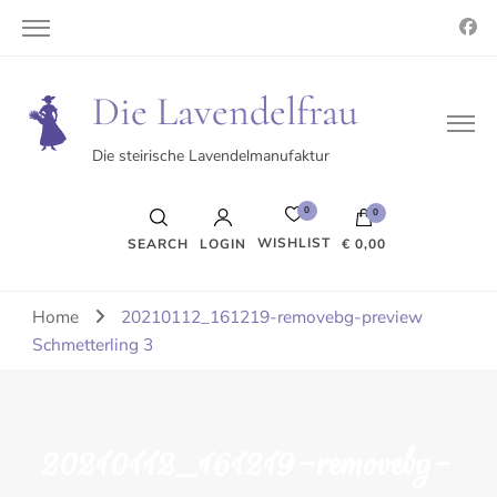
Die Lavendelfrau
Die steirische Lavendelmanufaktur
0
0
WISHLIST
SEARCH
LOGIN
€ 0,00
Es befinden sich keine Produkte im Warenkorb.
Home
20210112_161219-removebg-preview
Schmetterling 3
20210112_161219-removebg-