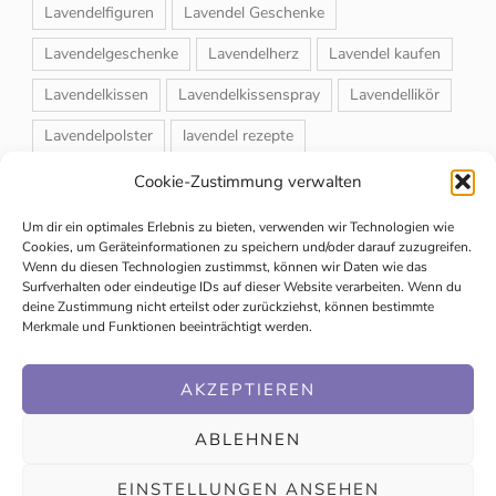
Lavendelfiguren
Lavendel Geschenke
Lavendelgeschenke
Lavendelherz
Lavendel kaufen
Lavendelkissen
Lavendelkissenspray
Lavendellikör
Lavendelpolster
lavendel rezepte
Lavendelrosmarin Creme
Lavendelsackerl
Cookie-Zustimmung verwalten
Lavendelsirup
Lavendelstrauß
Lavendeltee
Um dir ein optimales Erlebnis zu bieten, verwenden wir Technologien wie
Cookies, um Geräteinformationen zu speichern und/oder darauf zuzugreifen.
Lavendeltiere
lavendel und rosen
Wenn du diesen Technologien zustimmst, können wir Daten wie das
Surfverhalten oder eindeutige IDs auf dieser Website verarbeiten. Wenn du
Magnet-Duftsackerl
Naturheilmittel
Naturkosmetik
deine Zustimmung nicht erteilst oder zurückziehst, können bestimmte
Merkmale und Funktionen beeinträchtigt werden.
Schuhbedufter
Speiselavendel
Strauchschnitt
Weihnachtsmarkt
AKZEPTIEREN
ABLEHNEN
EINSTELLUNGEN ANSEHEN