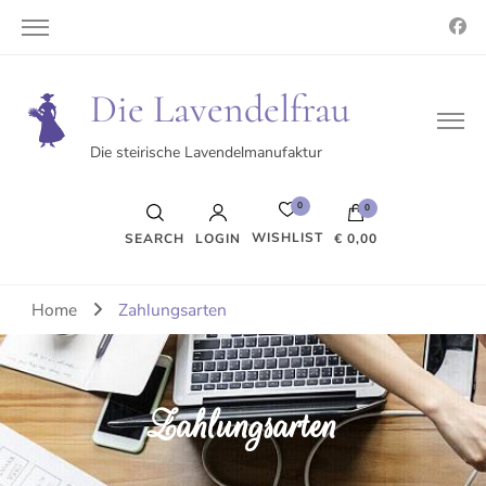
Die Lavendelfrau
Die steirische Lavendelmanufaktur
0
0
WISHLIST
SEARCH
LOGIN
€ 0,00
Es befinden sich keine Produkte im Warenkorb.
Home
Zahlungsarten
Zahlungsarten