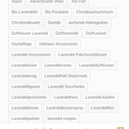
Acker
Adventmarkt Wien
Am Hof
Bio Lavendelöl
Bio Produkte
Christbaumschmuck
Chrstkindlmarkt
Destille
duftende Kleinigkeiten
Duftkissen Lavendel
Duftlavendel
Duftsackerl
Hautpflege
Interieur-Accessoires
Lavendel-Accessoires
Lavendel-Patchworkkissen
Lavendelacker
Lavendelcreme
Lavendelduftkissen
Lavendelessig
Lavendelfeld Steiermark
Lavendelfiguren
Lavendel Geschenke
Lavendelgeschenke
Lavendelherz
Lavendel kaufen
Lavendelkissen
Lavendelkissenspray
Lavendellikör
Lavendelpolster
lavendel rezepte