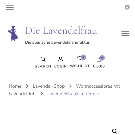
Die Lavendelfrau
Die steirische Lavendelmanufaktur
0
0
WISHLIST
SEARCH
LOGIN
€ 0,00
Es befinden sich keine Produkte im Warenkorb.
Home
Lavendel-Shop
Wohnaccessiores mit
Lavendelduft
Lavendelstrauß mit Rose