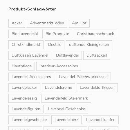
Produkt-Schlagwörter
Acker
Adventmarkt Wien
Am Hof
Bio Lavendelöl
Bio Produkte
Christbaumschmuck
Chrstkindlmarkt
Destille
duftende Kleinigkeiten
Duftkissen Lavendel
Duftlavendel
Duftsackerl
Hautpflege
Interieur-Accessoires
Lavendel-Accessoires
Lavendel-Patchworkkissen
Lavendelacker
Lavendelcreme
Lavendelduftkissen
Lavendelessig
Lavendelfeld Steiermark
Lavendelfiguren
Lavendel Geschenke
Lavendelgeschenke
Lavendelherz
Lavendel kaufen