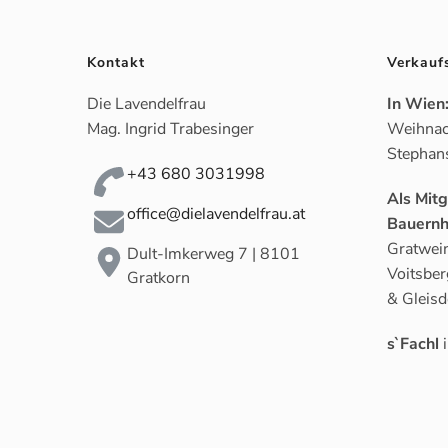
Kontakt
Verkauf
Die Lavendelfrau
In Wien
Mag. Ingrid Trabesinger
Weihnac
Stephan
+43 680 3031998
Als Mit
office@dielavendelfrau.at
Bauernh
Gratwein
Dult-Imkerweg 7 | 8101
Voitsber
Gratkorn
& Gleisd
s`Fachl
i