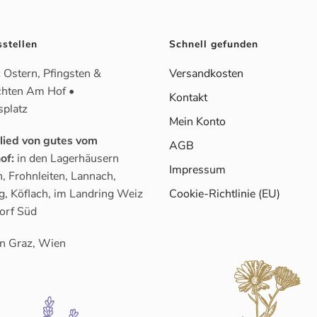
sstellen
Schnell gefunden
:
Ostern, Pfingsten &
Versandkosten
hten Am Hof •
Kontakt
splatz
Mein Konto
glied von gutes vom
AGB
of:
in den Lagerhäusern
Impressum
, Frohnleiten, Lannach,
g, Köflach, im Landring Weiz
Cookie-Richtlinie (EU)
orf Süd
n Graz, Wien