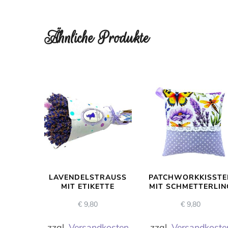
Ähnliche Produkte
LAVENDELSTRAUSS M
PATCHWORKKISSTE
IT ETIKETTE
MIT SCHMETTERLIN
€
9,80
€
9,80
zzgl.
Versandkosten
zzgl.
Versandkoste