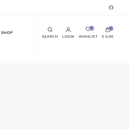
0
0
SHOP
WISHLIST
SEARCH
LOGIN
€ 0,00
Es befinden sich keine Produkte im
Warenkorb.