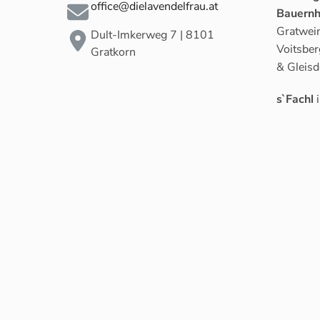
office@dielavendelfrau.at
Bauernh
Gratwein
Dult-Imkerweg 7 | 8101
Voitsber
Gratkorn
& Gleisd
s`Fachl
i