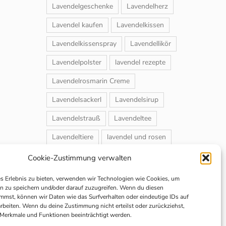
Lavendelgeschenke
Lavendelherz
Lavendel kaufen
Lavendelkissen
Lavendelkissenspray
Lavendellikör
Lavendelpolster
lavendel rezepte
Lavendelrosmarin Creme
Lavendelsackerl
Lavendelsirup
Lavendelstrauß
Lavendeltee
Lavendeltiere
lavendel und rosen
Magnet-Duftsackerl
Naturheilmittel
Cookie-Zustimmung verwalten
Naturkosmetik
Schuhbedufter
es Erlebnis zu bieten, verwenden wir Technologien wie Cookies, um
n zu speichern und/oder darauf zuzugreifen. Wenn du diesen
Speiselavendel
Strauchschnitt
mmst, können wir Daten wie das Surfverhalten oder eindeutige IDs auf
arbeiten. Wenn du deine Zustimmung nicht erteilst oder zurückziehst,
Weihnachtsmarkt
Merkmale und Funktionen beeinträchtigt werden.