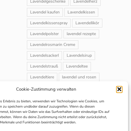
Lavendelgeschenke
Lavendelherz
Lavendel kaufen
Lavendelkissen
Lavendelkissenspray
Lavendellikör
Lavendelpolster
lavendel rezepte
Lavendelrosmarin Creme
Lavendelsackerl
Lavendelsirup
Lavendelstrauß
Lavendeltee
Lavendeltiere
lavendel und rosen
Magnet-Duftsackerl
Naturheilmittel
Cookie-Zustimmung verwalten
Naturkosmetik
Schuhbedufter
es Erlebnis zu bieten, verwenden wir Technologien wie Cookies, um
n zu speichern und/oder darauf zuzugreifen. Wenn du diesen
Speiselavendel
Strauchschnitt
mmst, können wir Daten wie das Surfverhalten oder eindeutige IDs auf
arbeiten. Wenn du deine Zustimmung nicht erteilst oder zurückziehst,
Weihnachtsmarkt
Merkmale und Funktionen beeinträchtigt werden.