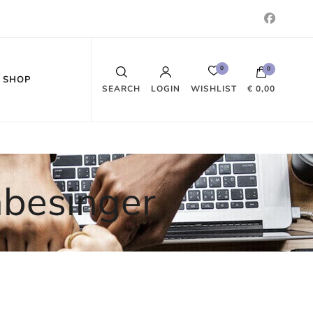
0
0
SHOP
WISHLIST
SEARCH
LOGIN
€ 0,00
Es befinden sich keine Produkte im
Warenkorb.
abesinger