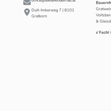
office@dielavendelfrau.at
Bauernh
Gratwein
Dult-Imkerweg 7 | 8101
Voitsber
Gratkorn
& Gleisd
s`Fachl
i