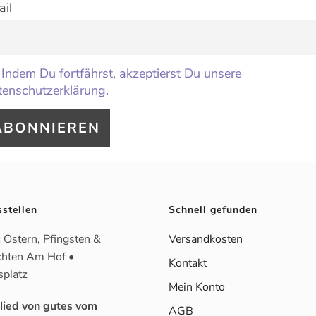
il
Indem Du fortfährst, akzeptierst Du unsere
enschutzerklärung.
sstellen
Schnell gefunden
:
Ostern, Pfingsten &
Versandkosten
hten Am Hof •
Kontakt
splatz
Mein Konto
glied von gutes vom
AGB