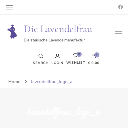
Die Lavendelfrau
Die steirische Lavendelmanufaktur
0
0
WISHLIST
SEARCH
LOGIN
€ 0,00
Es befinden sich keine Produkte im Warenkorb.
Home
lavendellfrau_logo_a
lavendellfrau_logo_a