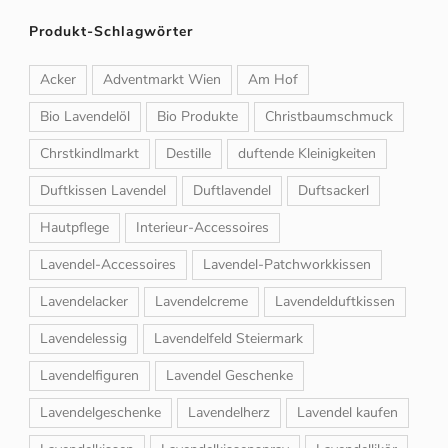
Produkt-Schlagwörter
Acker
Adventmarkt Wien
Am Hof
Bio Lavendelöl
Bio Produkte
Christbaumschmuck
Chrstkindlmarkt
Destille
duftende Kleinigkeiten
Duftkissen Lavendel
Duftlavendel
Duftsackerl
Hautpflege
Interieur-Accessoires
Lavendel-Accessoires
Lavendel-Patchworkkissen
Lavendelacker
Lavendelcreme
Lavendelduftkissen
Lavendelessig
Lavendelfeld Steiermark
Lavendelfiguren
Lavendel Geschenke
Lavendelgeschenke
Lavendelherz
Lavendel kaufen