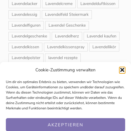
Lavendelacker
Lavendelcreme
Lavendelduftkissen
Lavendelessig
Lavendelfeld Steiermark
Lavendelfiguren
Lavendel Geschenke
Lavendelgeschenke
Lavendelherz
Lavendel kaufen
Lavendelkissen
Lavendelkissenspray
Lavendellikör
Lavendelpolster
lavendel rezepte
Lavendelrosmarin Creme
Lavendelsackerl
Cookie-Zustimmung verwalten
Lavendelsirup
Lavendelstrauß
Lavendeltee
Um dir ein optimales Erlebnis zu bieten, verwenden wir Technologien wie
Cookies, um Geräteinformationen zu speichern und/oder darauf zuzugreifen.
Lavendeltiere
lavendel und rosen
Wenn du diesen Technologien zustimmst, können wir Daten wie das
Surfverhalten oder eindeutige IDs auf dieser Website verarbeiten. Wenn du
Magnet-Duftsackerl
Naturheilmittel
Naturkosmetik
deine Zustimmung nicht erteilst oder zurückziehst, können bestimmte
Merkmale und Funktionen beeinträchtigt werden.
Schuhbedufter
Speiselavendel
Strauchschnitt
Weihnachtsmarkt
AKZEPTIEREN