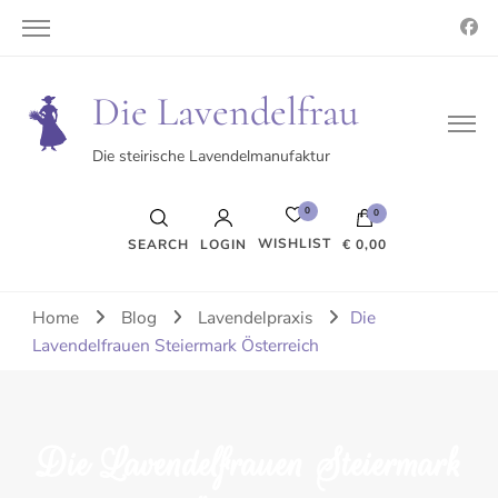
Die Lavendelfrau
Die steirische Lavendelmanufaktur
0
0
WISHLIST
SEARCH
LOGIN
€ 0,00
Es befinden sich keine Produkte im Warenkorb.
Home
Blog
Lavendelpraxis
Die
Lavendelfrauen Steiermark Österreich
Die Lavendelfrauen Steiermark