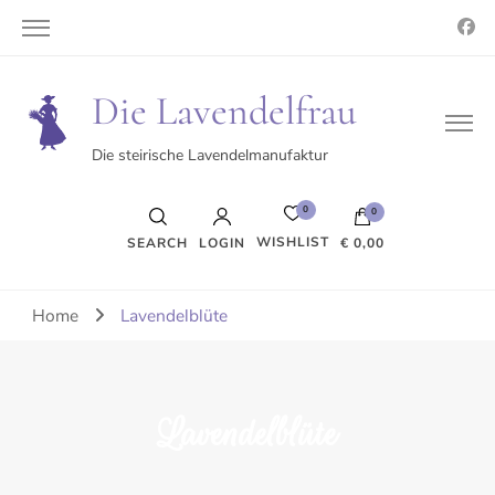
Die Lavendelfrau
Die steirische Lavendelmanufaktur
0
0
WISHLIST
SEARCH
LOGIN
€ 0,00
Es befinden sich keine Produkte im Warenkorb.
Home
Lavendelblüte
Lavendelblüte