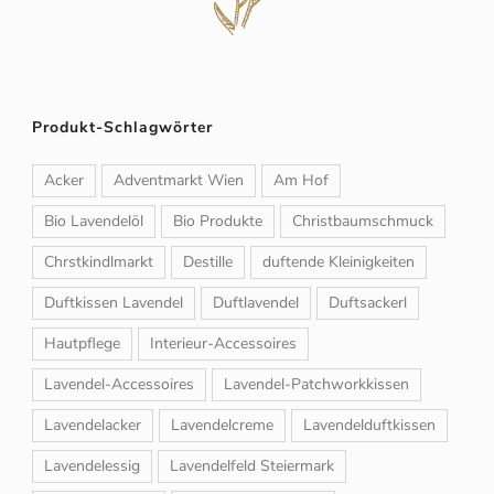
Produkt-Schlagwörter
Acker
Adventmarkt Wien
Am Hof
Bio Lavendelöl
Bio Produkte
Christbaumschmuck
Chrstkindlmarkt
Destille
duftende Kleinigkeiten
Duftkissen Lavendel
Duftlavendel
Duftsackerl
Hautpflege
Interieur-Accessoires
Lavendel-Accessoires
Lavendel-Patchworkkissen
Lavendelacker
Lavendelcreme
Lavendelduftkissen
Lavendelessig
Lavendelfeld Steiermark