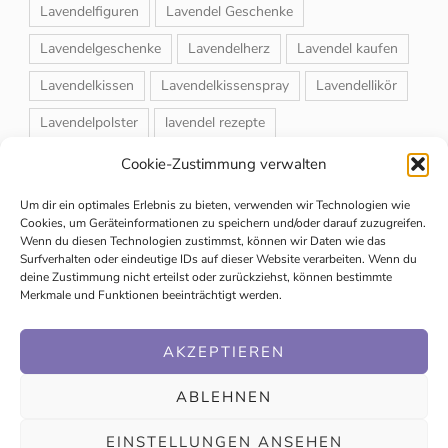
Lavendelfiguren
Lavendel Geschenke
Lavendelgeschenke
Lavendelherz
Lavendel kaufen
Lavendelkissen
Lavendelkissenspray
Lavendellikör
Lavendelpolster
lavendel rezepte
Lavendelrosmarin Creme
Lavendelsackerl
Cookie-Zustimmung verwalten
Lavendelsirup
Lavendelstrauß
Lavendeltee
Um dir ein optimales Erlebnis zu bieten, verwenden wir Technologien wie
Cookies, um Geräteinformationen zu speichern und/oder darauf zuzugreifen.
Lavendeltiere
lavendel und rosen
Wenn du diesen Technologien zustimmst, können wir Daten wie das
Surfverhalten oder eindeutige IDs auf dieser Website verarbeiten. Wenn du
Magnet-Duftsackerl
Naturheilmittel
Naturkosmetik
deine Zustimmung nicht erteilst oder zurückziehst, können bestimmte
Merkmale und Funktionen beeinträchtigt werden.
Schuhbedufter
Speiselavendel
Strauchschnitt
Weihnachtsmarkt
AKZEPTIEREN
ABLEHNEN
EINSTELLUNGEN ANSEHEN