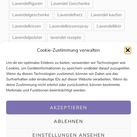
Lavendelfiguren
Lavendel Geschenke
Lavendelgeschenke
Lavendelherz
Lavendel kaufen
Lavendelkissen
Lavendelkissenspray
Lavendellikör
Lavendelpolster
lavendel rezepte
Lavendelrosmarin Creme
Lavendelsackerl
Cookie-Zustimmung verwalten
Lavendelsirup
Lavendelstrauß
Lavendeltee
Um dir ein optimales Erlebnis zu bieten, verwenden wir Technologien wie
Cookies, um Geräteinformationen zu speichern und/oder darauf zuzugreifen.
Lavendeltiere
lavendel und rosen
Wenn du diesen Technologien zustimmst, können wir Daten wie das
Surfverhalten oder eindeutige IDs auf dieser Website verarbeiten. Wenn du
Magnet-Duftsackerl
Naturheilmittel
Naturkosmetik
deine Zustimmung nicht erteilst oder zurückziehst, können bestimmte
Merkmale und Funktionen beeinträchtigt werden.
Schuhbedufter
Speiselavendel
Strauchschnitt
Weihnachtsmarkt
AKZEPTIEREN
ABLEHNEN
EINSTELLUNGEN ANSEHEN