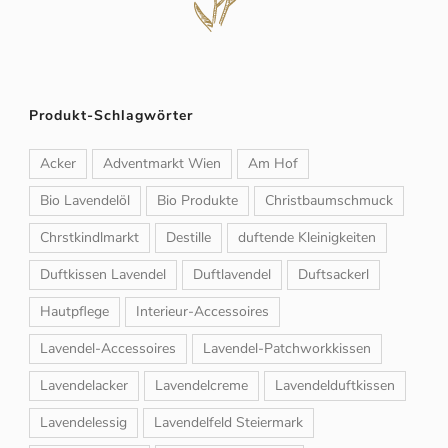
Produkt-Schlagwörter
Acker
Adventmarkt Wien
Am Hof
Bio Lavendelöl
Bio Produkte
Christbaumschmuck
Chrstkindlmarkt
Destille
duftende Kleinigkeiten
Duftkissen Lavendel
Duftlavendel
Duftsackerl
Hautpflege
Interieur-Accessoires
Lavendel-Accessoires
Lavendel-Patchworkkissen
Lavendelacker
Lavendelcreme
Lavendelduftkissen
Lavendelessig
Lavendelfeld Steiermark