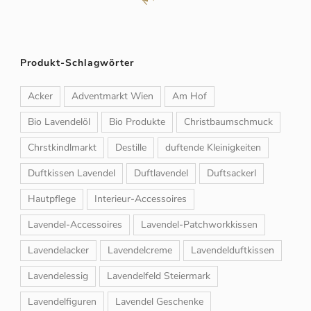
Produkt-Schlagwörter
Acker
Adventmarkt Wien
Am Hof
Bio Lavendelöl
Bio Produkte
Christbaumschmuck
Chrstkindlmarkt
Destille
duftende Kleinigkeiten
Duftkissen Lavendel
Duftlavendel
Duftsackerl
Hautpflege
Interieur-Accessoires
Lavendel-Accessoires
Lavendel-Patchworkkissen
Lavendelacker
Lavendelcreme
Lavendelduftkissen
Lavendelessig
Lavendelfeld Steiermark
Lavendelfiguren
Lavendel Geschenke