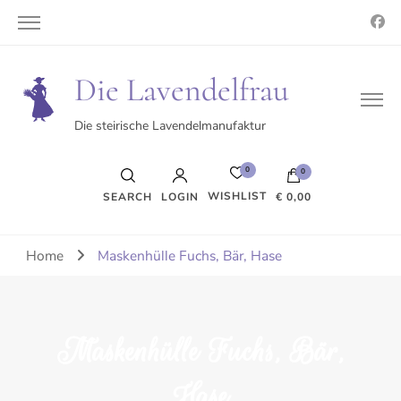
Die Lavendelfrau
Die steirische Lavendelmanufaktur
0
0
WISHLIST
SEARCH
LOGIN
€ 0,00
Es befinden sich keine Produkte im Warenkorb.
Home
Maskenhülle Fuchs, Bär, Hase
Maskenhülle Fuchs, Bär,
Hase