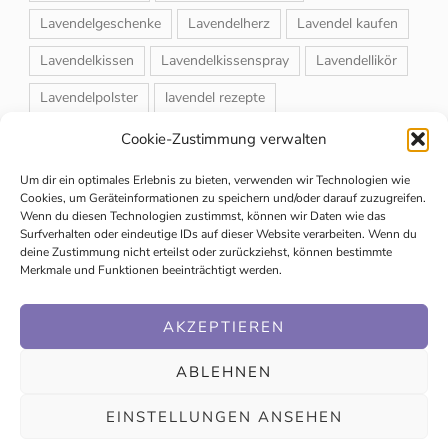
Lavendelgeschenke
Lavendelherz
Lavendel kaufen
Lavendelkissen
Lavendelkissenspray
Lavendellikör
Lavendelpolster
lavendel rezepte
Lavendelrosmarin Creme
Lavendelsackerl
Cookie-Zustimmung verwalten
Lavendelsirup
Lavendelstrauß
Lavendeltee
Um dir ein optimales Erlebnis zu bieten, verwenden wir Technologien wie
Cookies, um Geräteinformationen zu speichern und/oder darauf zuzugreifen.
Lavendeltiere
lavendel und rosen
Wenn du diesen Technologien zustimmst, können wir Daten wie das
Surfverhalten oder eindeutige IDs auf dieser Website verarbeiten. Wenn du
Magnet-Duftsackerl
Naturheilmittel
Naturkosmetik
deine Zustimmung nicht erteilst oder zurückziehst, können bestimmte
Merkmale und Funktionen beeinträchtigt werden.
Schuhbedufter
Speiselavendel
Strauchschnitt
Weihnachtsmarkt
AKZEPTIEREN
ABLEHNEN
EINSTELLUNGEN ANSEHEN
© Copyright 2020 | Mag. Ingrid Trabesinger |