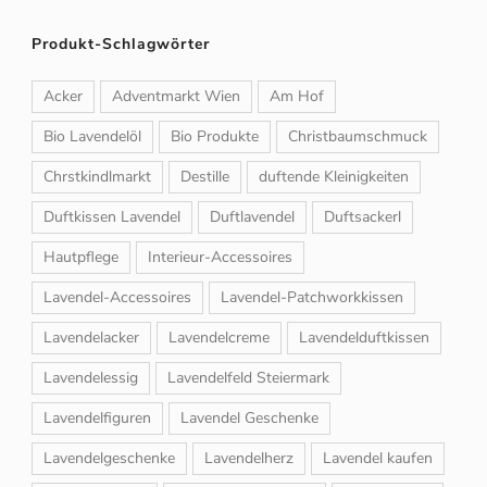
Produkt-Schlagwörter
Acker
Adventmarkt Wien
Am Hof
Bio Lavendelöl
Bio Produkte
Christbaumschmuck
Chrstkindlmarkt
Destille
duftende Kleinigkeiten
Duftkissen Lavendel
Duftlavendel
Duftsackerl
Hautpflege
Interieur-Accessoires
Lavendel-Accessoires
Lavendel-Patchworkkissen
Lavendelacker
Lavendelcreme
Lavendelduftkissen
Lavendelessig
Lavendelfeld Steiermark
Lavendelfiguren
Lavendel Geschenke
Lavendelgeschenke
Lavendelherz
Lavendel kaufen