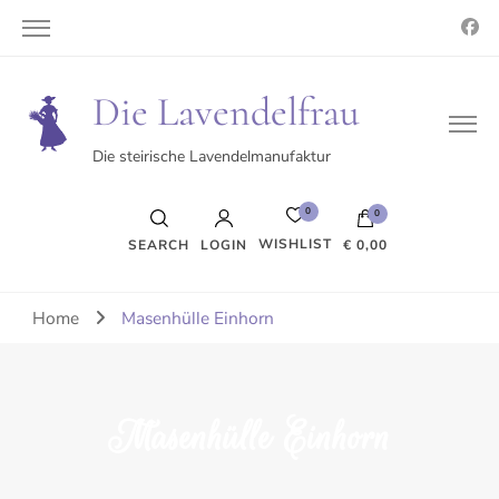
Die Lavendelfrau
Die steirische Lavendelmanufaktur
0
0
WISHLIST
SEARCH
LOGIN
€ 0,00
Es befinden sich keine Produkte im Warenkorb.
Home
Masenhülle Einhorn
Masenhülle Einhorn