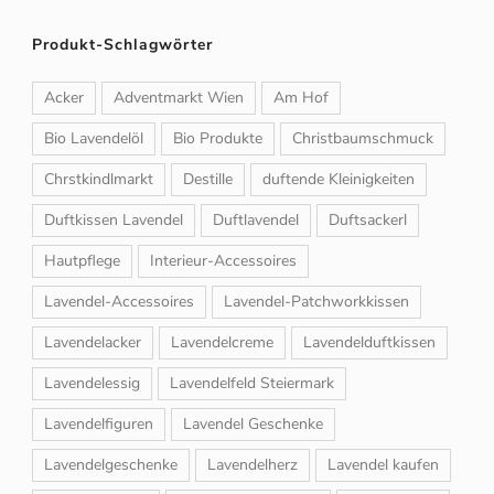
Produkt-Schlagwörter
Acker
Adventmarkt Wien
Am Hof
Bio Lavendelöl
Bio Produkte
Christbaumschmuck
Chrstkindlmarkt
Destille
duftende Kleinigkeiten
Duftkissen Lavendel
Duftlavendel
Duftsackerl
Hautpflege
Interieur-Accessoires
Lavendel-Accessoires
Lavendel-Patchworkkissen
Lavendelacker
Lavendelcreme
Lavendelduftkissen
Lavendelessig
Lavendelfeld Steiermark
Lavendelfiguren
Lavendel Geschenke
Lavendelgeschenke
Lavendelherz
Lavendel kaufen