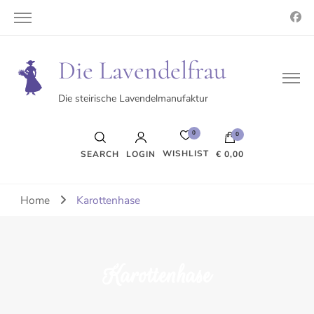
Die Lavendelfrau
Die steirische Lavendelmanufaktur
0
0
WISHLIST
SEARCH
LOGIN
€ 0,00
Es befinden sich keine Produkte im Warenkorb.
Home
Karottenhase
Karottenhase