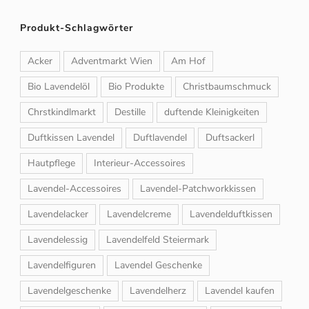
Produkt-Schlagwörter
Acker
Adventmarkt Wien
Am Hof
Bio Lavendelöl
Bio Produkte
Christbaumschmuck
Chrstkindlmarkt
Destille
duftende Kleinigkeiten
Duftkissen Lavendel
Duftlavendel
Duftsackerl
Hautpflege
Interieur-Accessoires
Lavendel-Accessoires
Lavendel-Patchworkkissen
Lavendelacker
Lavendelcreme
Lavendelduftkissen
Lavendelessig
Lavendelfeld Steiermark
Lavendelfiguren
Lavendel Geschenke
Lavendelgeschenke
Lavendelherz
Lavendel kaufen