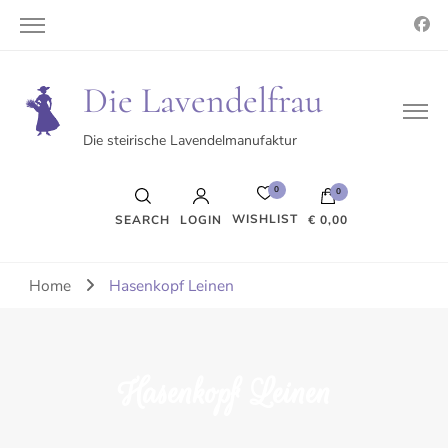
Die Lavendelfrau
Die steirische Lavendelmanufaktur
0
0
WISHLIST
SEARCH
LOGIN
€ 0,00
Es befinden sich keine Produkte im Warenkorb.
Home
Hasenkopf Leinen
Hasenkopf Leinen