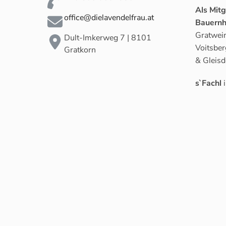
Als Mit
office@dielavendelfrau.at
Bauernh
Gratwein
Dult-Imkerweg 7 | 8101
Voitsber
Gratkorn
& Gleisd
s`Fachl
i