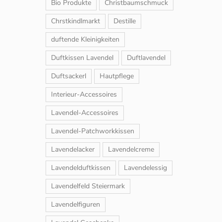
Bio Produkte
Christbaumschmuck
Chrstkindlmarkt
Destille
duftende Kleinigkeiten
Duftkissen Lavendel
Duftlavendel
Duftsackerl
Hautpflege
Interieur-Accessoires
Lavendel-Accessoires
Lavendel-Patchworkkissen
Lavendelacker
Lavendelcreme
Lavendelduftkissen
Lavendelessig
Lavendelfeld Steiermark
Lavendelfiguren