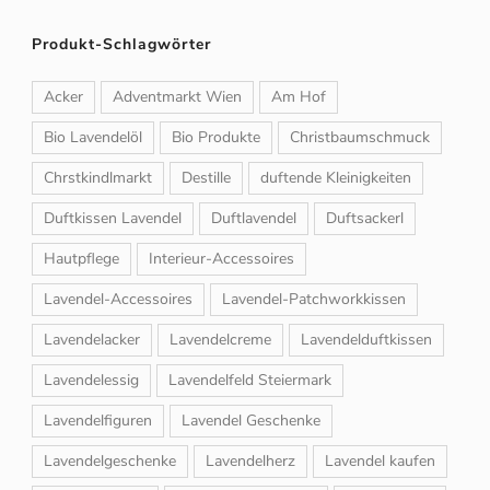
Produkt-Schlagwörter
Acker
Adventmarkt Wien
Am Hof
Bio Lavendelöl
Bio Produkte
Christbaumschmuck
Chrstkindlmarkt
Destille
duftende Kleinigkeiten
Duftkissen Lavendel
Duftlavendel
Duftsackerl
Hautpflege
Interieur-Accessoires
Lavendel-Accessoires
Lavendel-Patchworkkissen
Lavendelacker
Lavendelcreme
Lavendelduftkissen
Lavendelessig
Lavendelfeld Steiermark
Lavendelfiguren
Lavendel Geschenke
Lavendelgeschenke
Lavendelherz
Lavendel kaufen