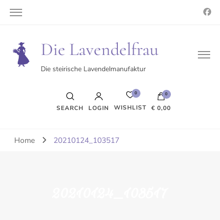
Die Lavendelfrau
Die steirische Lavendelmanufaktur
0
0
WISHLIST
SEARCH
LOGIN
€ 0,00
Es befinden sich keine Produkte im Warenkorb.
Home
20210124_103517
20210124_103517