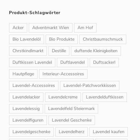
Produkt-Schlagwörter
Acker
Adventmarkt Wien
Am Hof
Bio Lavendelöl
Bio Produkte
Christbaumschmuck
Chrstkindlmarkt
Destille
duftende Kleinigkeiten
Duftkissen Lavendel
Duftlavendel
Duftsackerl
Hautpflege
Interieur-Accessoires
Lavendel-Accessoires
Lavendel-Patchworkkissen
Lavendelacker
Lavendelcreme
Lavendelduftkissen
Lavendelessig
Lavendelfeld Steiermark
Lavendelfiguren
Lavendel Geschenke
Lavendelgeschenke
Lavendelherz
Lavendel kaufen