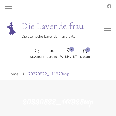
Die Lavendelfrau
Die steirische Lavendelmanufaktur
0
0
WISHLIST
SEARCH
LOGIN
€ 0,00
Es befinden sich keine Produkte im Warenkorb.
Home
20220822_111928exp
20220822_111928exp